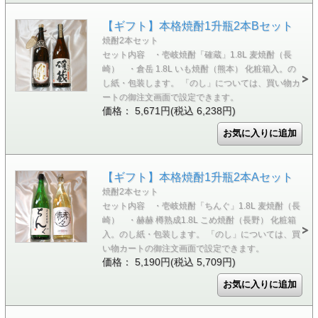
【ギフト】本格焼酎1升瓶2本Bセット
焼酎2本セット
セット内容 ・壱岐焼酎「確蔵」1.8L 麦焼酎（長
崎） ・倉岳 1.8L いも焼酎（熊本） 化粧箱入。の
し紙・包装します。 「のし」については、買い物カ
ートの御注文画面で設定できます。
価格： 5,671円(税込 6,238円)
【ギフト】本格焼酎1升瓶2本Aセット
焼酎2本セット
セット内容 ・壱岐焼酎「ちんぐ」1.8L 麦焼酎（長
崎） ・赫赫 樽熟成1.8L こめ焼酎（長野） 化粧箱
入。のし紙・包装します。 「のし」については、買
い物カートの御注文画面で設定できます。
価格： 5,190円(税込 5,709円)