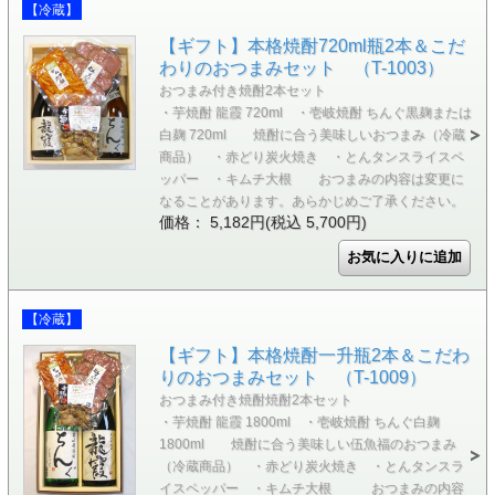
【冷蔵】
【ギフト】本格焼酎720ml瓶2本＆こだ
わりのおつまみセット （T-1003）
おつまみ付き焼酎2本セット
・芋焼酎 龍霞 720ml ・壱岐焼酎 ちんぐ黒麹または
白麹 720ml 焼酎に合う美味しいおつまみ（冷蔵
商品） ・赤どり炭火焼き ・とんタンスライスペ
ッパー ・キムチ大根 おつまみの内容は変更に
なることがあります。あらかじめご了承ください。
価格： 5,182円(税込 5,700円)
【冷蔵】
【ギフト】本格焼酎一升瓶2本＆こだわ
りのおつまみセット （T-1009）
おつまみ付き焼酎焼酎2本セット
・芋焼酎 龍霞 1800ml ・壱岐焼酎 ちんぐ白麹
1800ml 焼酎に合う美味しい伍魚福のおつまみ
（冷蔵商品） ・赤どり炭火焼き ・とんタンスラ
イスペッパー ・キムチ大根 おつまみの内容