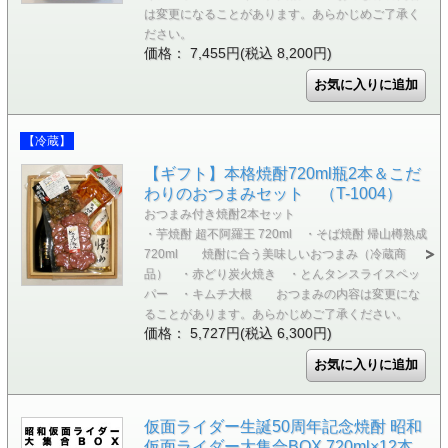
は変更になることがあります。あらかじめご了承く
ださい。
価格： 7,455円(税込 8,200円)
【冷蔵】
【ギフト】本格焼酎720ml瓶2本＆こだ
わりのおつまみセット （T-1004）
おつまみ付き焼酎2本セット
・芋焼酎 超不阿羅王 720ml ・そば焼酎 帰山樽熟成
720ml 焼酎に合う美味しいおつまみ（冷蔵商
品） ・赤どり炭火焼き ・とんタンスライスペッ
パー ・キムチ大根 おつまみの内容は変更にな
ることがあります。あらかじめご了承ください。
価格： 5,727円(税込 6,300円)
仮面ライダー生誕50周年記念焼酎 昭和
仮面ライダー大集合BOX 720ml×12本