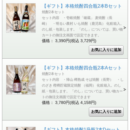
【ギフト】本格焼酎四合瓶2本Bセット
焼酎2本セット
セット内容 ・壱岐焼酎「確蔵」 麦焼酎（長
崎） ・明るい農村 いも焼酎（鹿児島） 化粧箱入。
のし紙・包装します。 「のし」については、買い物
カートの御注文画面で設定できます。
価格： 3,390円(税込 3,729円)
【ギフト】本格焼酎四合瓶2本Aセット
焼酎2本セット
セット内容 ・帰山 樽熟成 そば焼酎（長野） ・し
のざき 樫樽貯蔵限定焼酎 （福岡） 化粧箱入。のし
紙・包装します。 「のし」については、買い物カー
トの御注文画面で設定できます
価格： 3,780円(税込 4,158円)
【ギフト】本格焼酎1升瓶2本Dセット