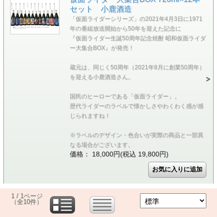
セット 小鹿酒造
「仮面ライダーシリーズ」の2021年4月3日に1971
年の番組放送開始から50年を迎えた記念に
『仮面ライダー生誕50周年記念焼酎 昭和仮面ライダ
ー大集合BOX』が発売！
蔵元は、同じく50周年（2021年8月に創業50周年）
を迎える小鹿酒造さん。
国民のヒーローである「仮面ライダー」。
歴代ライダーのラベルで懐かしさやわくわく感が感
じられますね！
※ラベルのデザイン・色合いが実際の商品と一部異
なる場合がございます。
価格： 18,000円(税込 19,800円)
1 / 1ページ
（全10件）