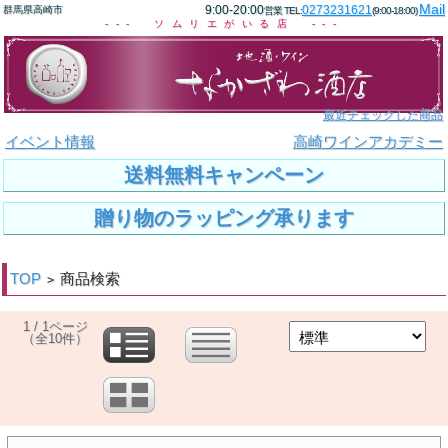
Mail
9:00-20:00
0273231621
群馬県高崎市
営業 TEL:
(9:00-18:00)
--- ソムリエがいる店 ---
最近チェックした商品
イベント情報
高崎ワインアカデミー
送料無料キャンペーン
贈り物のラッピング承ります
TOP
商品検索
>
1 / 1ページ
（全10件）