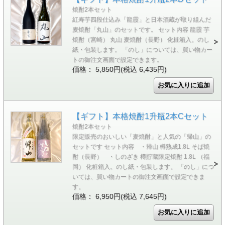
焼酎2本セット
紅寿芋四段仕込み「龍霞」と日本酒蔵が取り組んだ
麦焼酎「丸山」のセットです。 セット内容 龍霞 芋
焼酎（宮崎） 丸山 麦焼酎（長野） 化粧箱入。のし
紙・包装します。 「のし」については、買い物カー
トの御注文画面で設定できます。
価格： 5,850円(税込 6,435円)
【ギフト】本格焼酎1升瓶2本Cセット
焼酎2本セット
限定販売のおいしい「麦焼酎」と人気の「帰山」の
セットです セット内容 ・帰山 樽熟成1.8L そば焼
酎（長野） ・しのざき 樽貯蔵限定焼酎 1.8L （福
岡） 化粧箱入。のし紙・包装します。 「のし」につ
いては、買い物カートの御注文画面で設定できま
す。
価格： 6,950円(税込 7,645円)