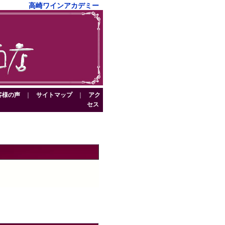
高崎ワインアカデミー
客様の声
｜
サイトマップ
｜
アク
セス