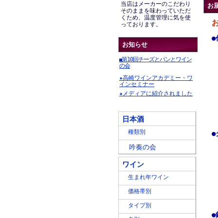
当店はメーカーのこだわり
お
そのままを味わっていただ
くため、温度管理に気を使
っております。
●
お知らせ
第10回チーズとパンとワイン
■
の会
★高崎ワインアカデミー・ワ
インセミナー
★メディアに紹介されました
日本酒
種類別
●
吟奏の会
ワイン
生まれ年ワイン
価格帯別
タイプ別
●