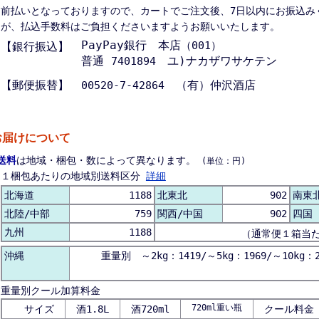
前払いとなっておりますので、カートでご注文後、7日以内にお振込み
が、払込手数料はご負担くださいますようお願いいたします。
PayPay銀行 本店
（001）
【銀行振込】
普通
ユ)ナカザワサケテン
7401894
【郵便振替】
（有）仲沢酒店
00520-7-42864
お届けについて
送料
は地域・梱包・数によって異なります。
(単位：円)
１梱包あたりの地域別送料区分
詳細
北海道
1188
北東北
902
南東
北陸/中部
759
関西/中国
902
四国
九州
1188
（通常便１箱当
沖縄
重量別 ～2kg：1419/～5kg：1969/～10kg：2
重量別クール加算料金
720ml重い瓶
サイズ
酒1.8L
酒720ml
クール料金