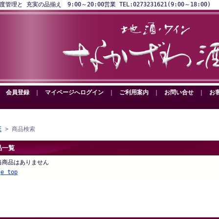
と 充実の品揃え 9:00～20:00営業 TEL:0273231621(9:00～18:00)
｜
会員登録
｜
マイページへログイン
｜
ご利用案内
｜
お問い合せ
｜
お
E
> 商品検索
品一覧
当商品はありません
ge top