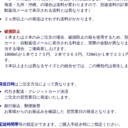
海道・九州・沖縄」の場合は送料が変わりますので、別途送料の計
動返信メールで表示される送料とは異なります）
２ヵ所以上への発送はそれぞれ送料がかかります。
破損防止
１本または２本のみご注文の場合、破損防止の箱を使用するため、
カート・自動返信メールに表示される料金と、実際の金額が異なり
当する場合、ご連絡差し上げます。
1800mlが１本で２７５円、２本で３６３円。720mlが１本で２３
す。
３本以上または異なるサイズとの組合せでは、この梱包代は発生し
発送日時
はご注文方法によって異なります。
代引き配送・クレジットカード決済
ご注文の翌営業日に発送いたします。
銀行振込、郵便振替
お客様からのお振込みを確認した 翌営業日の発送となります。
配送時間帯
等の指定ができます。ご購入手続き時にご指定ください。