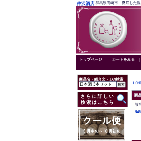
群馬県高崎市 徹底した温度管理
仲沢酒店
トップページ
｜
カートをみる
商品名・紹介文・JAN検索
HOM
商
さらに詳しい
検索はこちら
該
pa
.