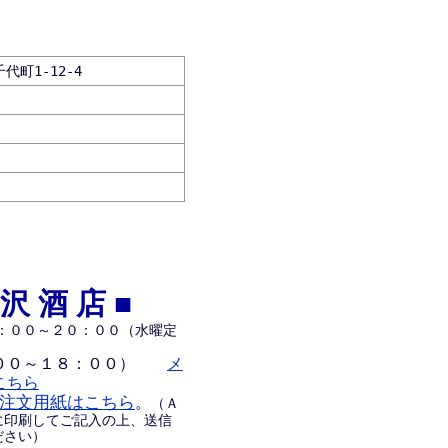
町1-12-4
沢酒店■
：００～２０：００（水曜定
００～１８：００）
メ
こちら
注文用紙はこちら
。
（Ａ
に印刷してご記入の上、送信
ださい）