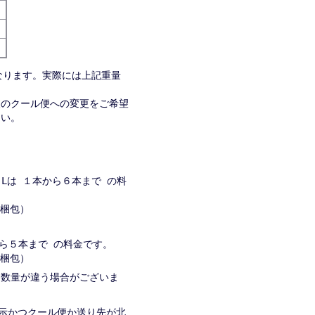
なります。実際には上記重量
便のクール便への変更をご希望
さい。
８Lは １本から６本まで の料
→２梱包）
から５本まで の料金です。
→２梱包）
入る数量が違う場合がございま
表示かつクール便か送り先が北