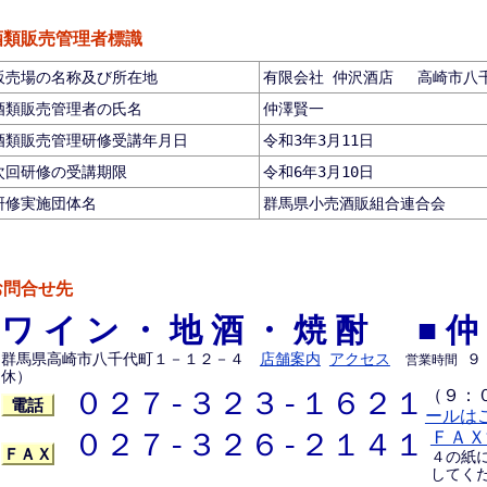
酒類販売管理者標識
販売場の名称及び所在地
有限会社 仲沢酒店 高崎市八千代
酒類販売管理者の氏名
仲澤賢一
酒類販売管理研修受講年月日
令和3年3月11日
次回研修の受講期限
令和6年3月10日
研修実施団体名
群馬県小売酒販組合連合会
お問合せ先
ワイン・地酒・焼酎 ■仲
群馬県高崎市八千代町１－１２－４
店舗案内
アクセス
９
営業時間
休）
０２７-３２３-１６２１
（９：
電話
ールは
０２７-３２６-２１４１
ＦＡＸ
ＦＡＸ
４の紙
してく