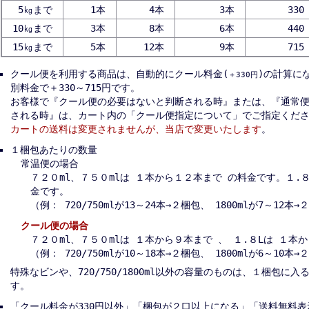
5㎏まで
1本
4本
3本
330
10㎏まで
3本
8本
6本
440
15㎏まで
5本
12本
9本
715
クール便を利用する商品は、自動的にクール料金(
)の計算に
＋330円
別料金で＋330～715円です。
お客様で『クール便の必要はないと判断される時』または、『通常
される時』は、カート内の「クール便指定について」でご指定くだ
カートの送料は変更されませんが、当店で変更いたします
。
１梱包あたりの数量
常温便の場合
７２０ml、７５０mlは １本から１２本まで の料金です。１.
金です。
（例： 720/750mlが13～24本→２梱包、 1800mlが7～12本
クール便の場合
７２０ml、７５０mlは １本から９本まで 、 １.８Lは １本
（例： 720/750mlが10～18本→２梱包、 1800mlが6～10本
特殊なビンや、720/750/1800ml以外の容量のものは、１梱包に
す。
「クール料金が330円以外」「梱包が２口以上になる」「送料無料