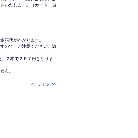
算をいたします。（カート・自
別途箱代がかかります。
ますので、ご注意ください。該
１円、２本で２９７円となりま
ません。
ページトップへ