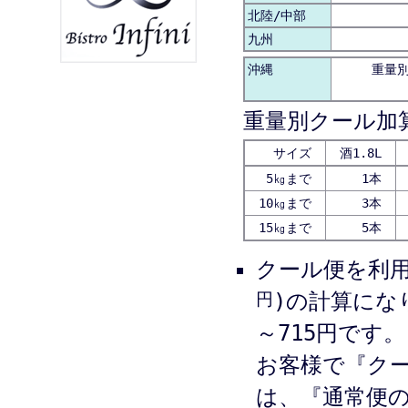
北陸/中部
九州
沖縄
重量別 
重量別クール加
サイズ
酒1.8L
5㎏まで
1本
10㎏まで
3本
15㎏まで
5本
クール便を利
円
)の計算にな
～715円です。
お客様で『ク
は、『通常便