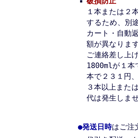
破損防止
１本または２
するため、別
カート・自動
額が異なりま
ご連絡差し上
1800mlが１
本で２３１円
３本以上また
代は発生しま
●
発送日時
はご注