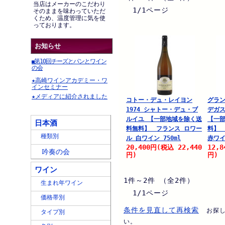
当店はメーカーのこだわり
1/1ページ
そのままを味わっていただ
くため、温度管理に気を使
っております。
お知らせ
第10回チーズとパンとワイン
■
の会
★高崎ワインアカデミー・ワ
インセミナー
★メディアに紹介されました
コトー・デュ・レイヨン
グラン
1974 シャトー・デュ・ブ
デガ
ルイユ 【一部地域を除く送
【一
日本酒
料無料】 フランス ロワー
料】 
種類別
ル 白ワイン 750ml
赤ワイ
20,400
22,440
12,8
円
(税込
吟奏の会
円)
円)
ワイン
1件～2件 （全2件）
生まれ年ワイン
1/1ページ
価格帯別
条件を見直して再検索
お探
タイプ別
い。