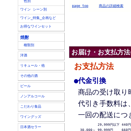
色別
page top
商品の詳細検索
ワイン シーン別
ワイン_特集_企画など
.
お得なワインセット
焼酎
種類別
お届け・お支払方法
洋酒
お支払方法
リキュール・他
その他の酒
●
代金引換
ビール
商品の受け取り
ノンアルコール
代引き手数料は
こだわり食品
一回の配送につ
ワイングッズ
 29,999円以下 440円

日本酒セラー
 30,000～ 99,999円　　 660円
