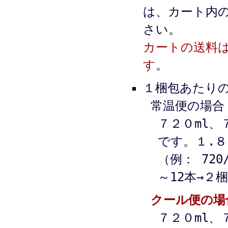
は、カート内
さい。
カートの送料
す
。
１梱包あたり
常温便の場合
７２０ml、
です。１.８
（例： 720
～12本→２
クール便の場
７２０ml、