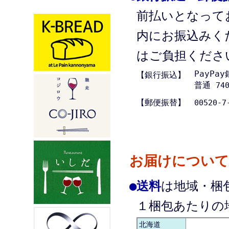
前払いとなって
内にお振込みく
はご負担くださ
PayPa
【銀行振込】
普通
74
【郵便振替】
00520-7
お届けについて
●
送料
は地域・梱
１梱包あたりの
北海道