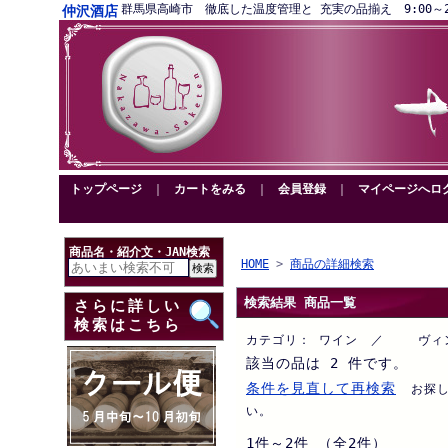
群馬県高崎市 徹底した温度管理と 充実の品揃え 9:00～20:00営
仲沢酒店
トップページ
｜
カートをみる
｜
会員登録
｜
マイページへロ
商品名・紹介文・JAN検索
HOME
>
商品の詳細検索
検索結果 商品一覧
さらに詳しい
検索はこちら
カテゴリ： ワイン ／ ヴィン
該当の品は 2 件です。
条件を見直して再検索
お探
い。
1件～2件 （全2件）