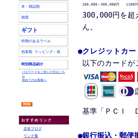
100,000～300,000円　　1100円
本・雑誌類
300,000円
雑貨
ん。
ギフト
特徴のあるラベル
●
クレジットカー
包装類 ラッピング・箱
以下のカードが
特別商品紹介
パスワードをご存じの方はこち
ら
初めてのお客様へ
基準「ＰＣＩ 
おすすめリンク
店長ブログ
●
銀行振込・郵便
リンク集