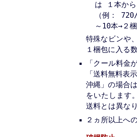
は １本か
（例： 720
～10本→２
特殊なビンや、7
１梱包に入る
「クール料金が
「送料無料表
沖縄」の場合
をいたします
送料とは異な
２ヵ所以上へ