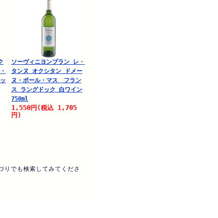
ク
ソーヴィニヨンブラン レ・
ル・
タンヌ オクシタン ドメー
ドッ
ヌ・ポール・マス フラン
ス ラングドック 白ワイン
750ml
1,550
1,705
円
(税込
円)
づりでも検索してみてくださ