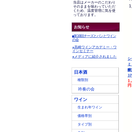
当店はメーカーのこだわり
1
そのままを味わっていただ
くため、温度管理に気を使
っております。
お知らせ
第10回チーズとパンとワイン
■
の会
★高崎ワインアカデミー・ワ
インセミナー
★メディアに紹介されました
シ
ミ
醸
日本酒
37
種類別
1
円
吟奏の会
ワイン
生まれ年ワイン
価格帯別
タイプ別