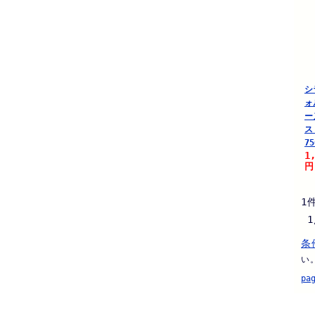
シ
ォ
ー
ス
75
1
円
1
1
条
い
pa
.