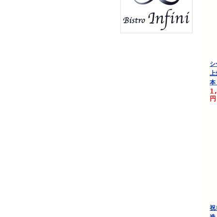
シ
上
本
1
円
祝