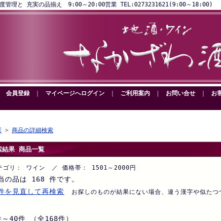
と 充実の品揃え 9:00～20:00営業 TEL:0273231621(9:00～18:00)
｜
会員登録
｜
マイページへログイン
｜
ご利用案内
｜
お問い合せ
｜
お
E
>
商品の詳細検索
索結果 商品一覧
テゴリ： ワイン ／ 価格帯： 1501～2000円
当の品は 168 件です。
件を見直して再検索
お探しのものが結果にない場合、違う漢字や似たつ
。
件～40件 （全168件）