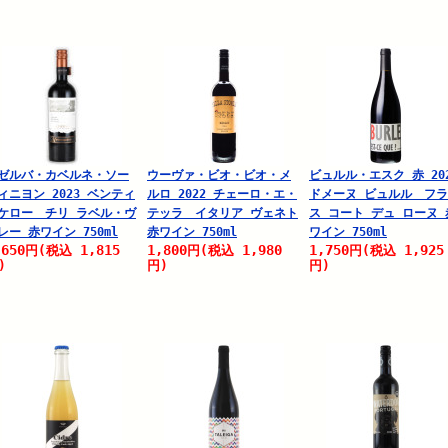
ゼルバ・カベルネ・ソー
ウーヴァ・ビオ・ビオ・メ
ビュルル・エスク 赤 20
ィニヨン 2023 ベンティ
ルロ 2022 チェーロ・エ・
ドメーヌ ビュルル フ
ケロー チリ ラベル・ヴ
テッラ イタリア ヴェネト
ス コート デュ ローヌ 
レー 赤ワイン 750ml
赤ワイン 750ml
ワイン 750ml
,650
1,815
1,800
1,980
1,750
1,925
円
(税込
円
(税込
円
(税込
)
円)
円)