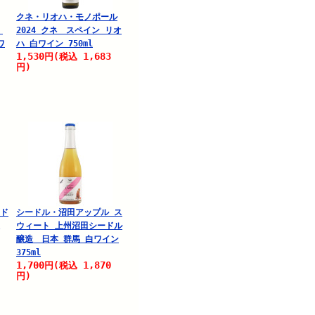
クネ・リオハ・モノポール
グ
2024 クネ スペイン リオ
ワ
ハ 白ワイン 750ml
1,530
1,683
円
(税込
円)
 ド
シードル・沼田アップル ス
ウィート 上州沼田シードル
醸造 日本 群馬 白ワイン
375ml
1,700
1,870
円
(税込
円)