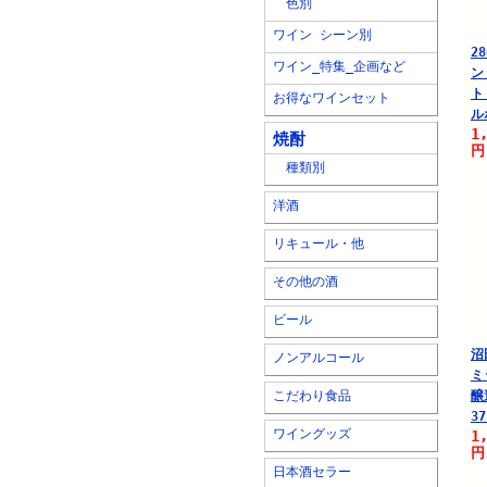
色別
ワイン シーン別
2
ワイン_特集_企画など
ン
ト
お得なワインセット
ル
1
焼酎
円
種類別
洋酒
リキュール・他
その他の酒
ビール
沼
ノンアルコール
ミ
こだわり食品
醸
37
ワイングッズ
1
円
日本酒セラー