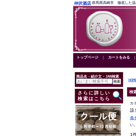
群馬県高崎市 徹底した温度管理
仲沢酒店
トップページ
｜
カートをみる
商品名・紹介文・JAN検索
HOM
検
さらに詳しい
検索はこちら
カ
該
条
い
1