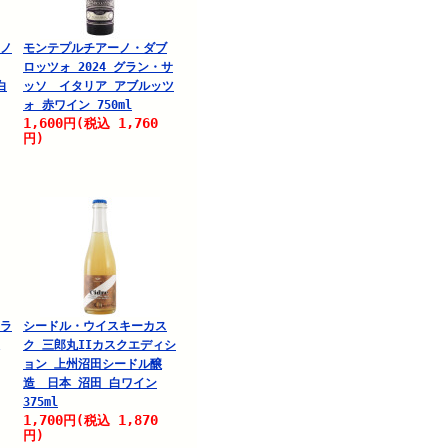
ーノ
モンテプルチアーノ・ダブ
ロッツォ 2024 グラン・サ
白
ッソ イタリア アブルッツ
ォ 赤ワイン 750ml
1,600
1,760
円
(税込
円)
定ラ
シードル・ウイスキーカス
ク 三郎丸IIカスクエディシ
ョン 上州沼田シードル醸
造 日本 沼田 白ワイン
375ml
1,700
1,870
円
(税込
円)