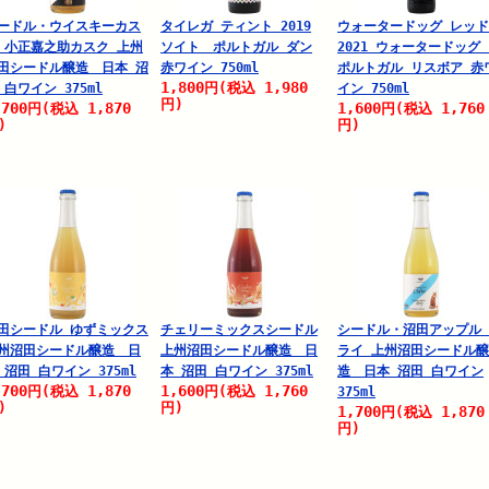
ードル・ウイスキーカス
タイレガ ティント 2019
ウォータードッグ レッド
 小正嘉之助カスク 上州
ソイト ポルトガル ダン
2021 ウォータードッ
田シードル醸造 日本 沼
赤ワイン 750ml
ポルトガル リスボア 赤
1,800
1,980
円
(税込
 白ワイン 375ml
イン 750ml
円)
,700
1,870
1,600
1,760
円
(税込
円
(税込
)
円)
田シードル ゆずミックス
チェリーミックスシードル
シードル・沼田アップル
州沼田シードル醸造 日
上州沼田シードル醸造 日
ライ 上州沼田シードル醸
 沼田 白ワイン 375ml
本 沼田 白ワイン 375ml
造 日本 沼田 白ワイン
,700
1,870
1,600
1,760
円
(税込
円
(税込
375ml
)
円)
1,700
1,870
円
(税込
円)