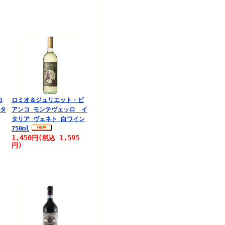
ロ
ロミオ＆ジュリエット・ビ
イタ
アンコ モンテヴェッロ イ
タリア ヴェネト 白ワイン
750ml
1,450
1,595
円
(税込
円)