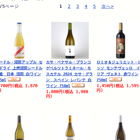
/5ページ
最初へ 前へ
1
2
3
4
5
次へ>
ードル・沼田アップル セ
カサ・ベナサル・ブランコ
ロミオ＆ジュリエット・
ドライ 上州沼田シードル
ゲベルツトラミネール・モ
ッソ モンテヴェッロ 
造 日本 沼田 白ワイン
スカテル 2024 カサ・グラ
リア ヴェネト 赤ワイン
5ml
ン スペイン レバンテ 白
750ml
,700
1,870
1,450
1,595
円
(税込
円
(税込
ワイン 750ml
)
円)
1,800
1,980
円
(税込
円)