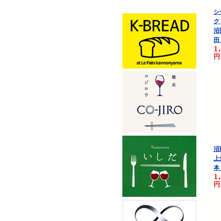
シ
ク
沼
田
1
円
沼
上
本
1
円