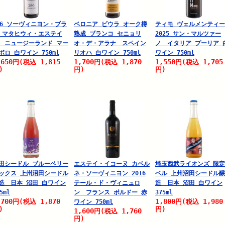
86 ソーヴィニヨン・ブラ
ベロニア ビウラ オーク樽
ティモ ヴェルメンティ
 マタヒウィ・エステイ
熟成 ブランコ セニョリ
2025 サン・マルツァー
 ニュージーランド マー
オ・デ・アラナ スペイン
ノ イタリア プーリア 
ボロ 白ワイン 750ml
リオハ 白ワイン 750ml
ワイン 750ml
,650
1,815
1,700
1,870
1,550
1,705
円
(税込
円
(税込
円
(税込
)
円)
円)
田シードル ブルーベリー
エステイ・イコーヌ カベル
埼玉西武ライオンズ 限
ックス 上州沼田シードル
ネ・ソーヴィニヨン 2016
ベル 上州沼田シードル醸
造 日本 沼田 白ワイン
テール・ド・ヴィニュロ
造 日本 沼田 白ワイン
5ml
ン フランス ボルドー 赤
375ml
,700
1,870
1,800
1,980
円
(税込
円
(税込
ワイン 750ml
)
円)
1,600
1,760
円
(税込
円)