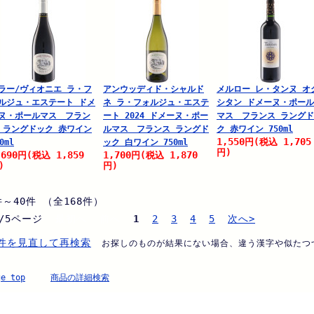
ラー/ヴィオニエ ラ・フ
アンウッディド・シャルド
メルロー レ・タンヌ オ
ルジュ・エステート ドメ
ネ ラ・フォルジュ・エステ
シタン ドメーヌ・ポー
ヌ・ポールマス フラン
ート 2024 ドメーヌ・ポー
マス フランス ラング
 ラングドック 赤ワイン
ルマス フランス ラングド
ク 赤ワイン 750ml
1,550
1,705
円
(税込
0ml
ック 白ワイン 750ml
円)
,690
1,859
1,700
1,870
円
(税込
円
(税込
)
円)
件～40件 （全168件）
/5ページ
最初へ 前へ
1
2
3
4
5
次へ>
件を見直して再検索
お探しのものが結果にない場合、違う漢字や似たつ
。
ge top
商品の詳細検索