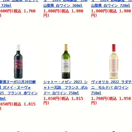
 日本 山梨県 ロゼワイ
ョー 2024 岩崎醸造 日本
ョー 2024 岩崎醸造 
 720ml
山梨県 白ワイン 360ml
山梨県 白ワイン 720ml
,600
1,760
1,800
1,980
1,800
1,980
円
(税込
円
(税込
円
(税込
)
円)
円)
新酒ヌーボ11月20日解
シャトー・メゼン 2023 シ
ヴィオリカ 2022 ラダ
】ガメイ・ヌーヴォ
ャトー元詰 フランス ボル
ニ モルドバ 白ワイン
025 フランス 赤ワイン
ドー 白ワイン 750ml
750ml
1,650
1,815
1,780
1,958
円
(税込
円
(税込
0ml
円)
円)
,650
1,815
円
(税込
)