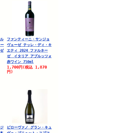
ェル
ファンティーニ・サンジョ
モー
ヴェーゼ テッレ・ディ・キ
ーゼ
エティ 2024 ファルネー
ゼ イタリア アブルッツォ
赤ワイン 750ml
1,700
1,870
円
(税込
円)
ンジ
ピローヴァノ グラン・キュ