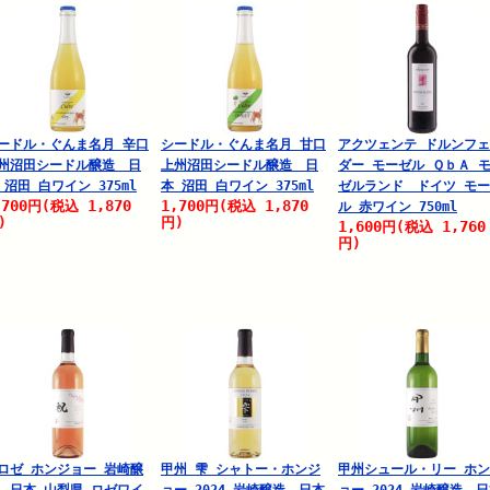
ードル・ぐんま名月 辛口
シードル・ぐんま名月 甘口
アクツェンテ ドルンフ
州沼田シードル醸造 日
上州沼田シードル醸造 日
ダー モーゼル ＱｂＡ 
 沼田 白ワイン 375ml
本 沼田 白ワイン 375ml
ゼルランド ドイツ モ
,700
1,870
1,700
1,870
円
(税込
円
(税込
ル 赤ワイン 750ml
)
円)
1,600
1,760
円
(税込
円)
ロゼ ホンジョー 岩崎醸
甲州 雫 シャトー・ホンジ
甲州シュール・リー ホ