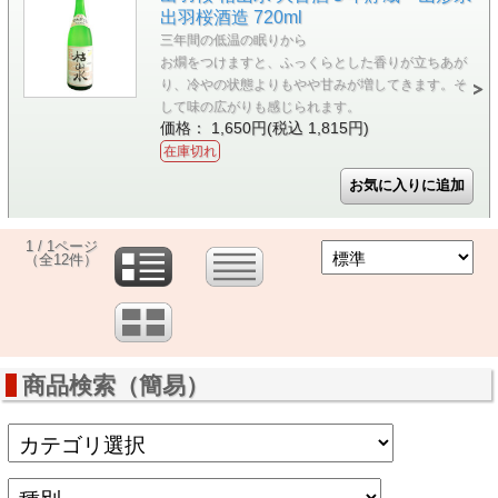
出羽桜酒造 720ml
三年間の低温の眠りから
お燗をつけますと、ふっくらとした香りが立ちあが
り、冷やの状態よりもやや甘みが増してきます。そ
して味の広がりも感じられます。
価格： 1,650円(税込 1,815円)
在庫切れ
1 / 1ページ
（全12件）
商品検索（簡易）