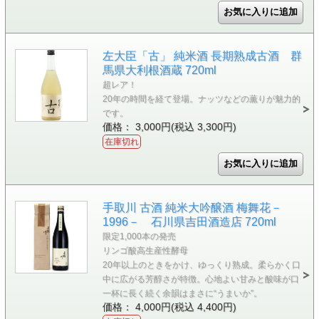
左大臣「古」 純米酒 長期熟成古酒 群
馬県大利根酒蔵 720ml
超レア！
20年の時間を経て登場。ナッツなどの薫りが魅力的
です。
価格： 3,000円(税込 3,300円)
在庫切れ
手取川 古酒 純米大吟醸酒 梅舞花－
1996－ 石川県吉田酒造店 720ml
限定1,000本の発売
リンゴ酸高生産性酵母
20年以上のときをかけ、ゆっくり熟成。柔らかく口
中に広がる芳醇さが特徴。心地よい甘みと酸味が口
一杯に長く続く余韻はまさに“うまいか”。
価格： 4,000円(税込 4,400円)