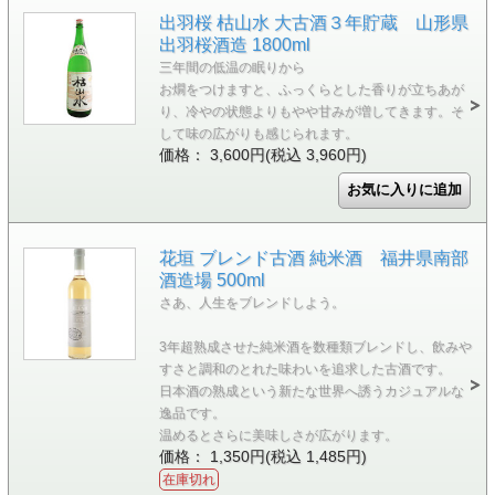
出羽桜 枯山水 大古酒３年貯蔵 山形県
出羽桜酒造 1800ml
三年間の低温の眠りから
お燗をつけますと、ふっくらとした香りが立ちあが
り、冷やの状態よりもやや甘みが増してきます。そ
して味の広がりも感じられます。
価格： 3,600円(税込 3,960円)
花垣 ブレンド古酒 純米酒 福井県南部
酒造場 500ml
さあ、人生をブレンドしよう。
3年超熟成させた純米酒を数種類ブレンドし、飲みや
すさと調和のとれた味わいを追求した古酒です。
日本酒の熟成という新たな世界へ誘うカジュアルな
逸品です。
温めるとさらに美味しさが広がります。
価格： 1,350円(税込 1,485円)
在庫切れ