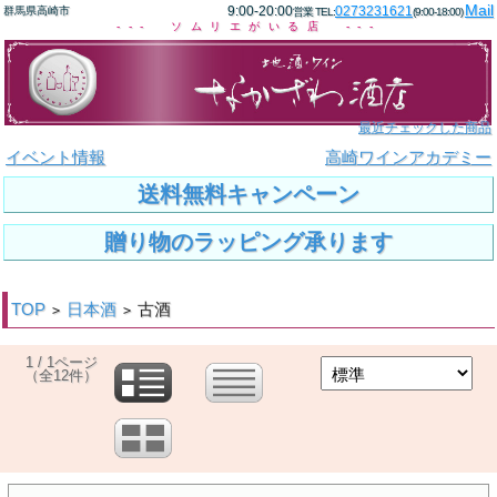
Mail
9:00-20:00
0273231621
群馬県高崎市
営業 TEL:
(9:00-18:00)
--- ソムリエがいる店 ---
最近チェックした商品
イベント情報
高崎ワインアカデミー
送料無料キャンペーン
贈り物のラッピング承ります
TOP
日本酒
古酒
>
>
1 / 1ページ
（全12件）