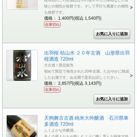
味との相性が抜群です。そして手打ち蕎麦との相性
も抜群です。
価格： 1,400円(税込 1,540円)
在庫切れ
出羽桜 枯山水 ２０年古酒 山形県出羽
桜酒造 720ml
大古酒！限定販売
初めて限定で発売された20年古酒。たおやかに熟成
したお酒です。ぬる燗で是非お試しください。
価格： 2,857円(税込 3,143円)
在庫切れ
天狗舞古古酒 純米大吟醸酒 石川県車
多酒造 720ml
ふくよかな吟醸酒。
多くの蔵人たちが慈しむように醸し育んだ純米大吟