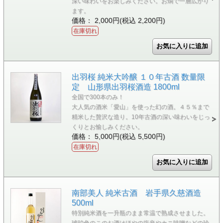
深い味わいをお楽しみください。お燗で一層広がり
ます。
価格： 2,000円(税込 2,200円)
在庫切れ
出羽桜 純米大吟醸 １０年古酒 数量限
定 山形県出羽桜酒造 1800ml
全国で300本のみ！
大人気の酒米「愛山」を使った幻の酒。４５％まで
精米した贅沢な造り。10年古酒の深い味わいをじっ
くりとお愉しみください。
価格： 5,000円(税込 5,500円)
在庫切れ
南部美人 純米古酒 岩手県久慈酒造
500ml
特別純米酒を一升瓶のまま常温で熟成させました。
琥珀色のこのお酒はほやの塩辛やカニ味噌などの珍