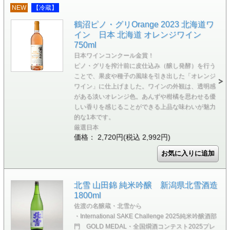
NEW
【冷蔵】
鶴沼ピノ・グリOrange 2023 北海道ワ
イン 日本 北海道 オレンジワイン
750ml
日本ワインコンクール金賞！
ピノ・グリを搾汁前に皮仕込み（醸し発酵）を行う
ことで、果皮や種子の風味を引き出した「オレンジ
ワイン」に仕上げました。ワインの外観は、透明感
がある淡いオレンジ色。あんずや柑橘を思わせる優
しい香りを感じることができる上品な味わいが魅力
的な1本です。
厳選日本
価格： 2,720円(税込 2,992円)
北雪 山田錦 純米吟醸 新潟県北雪酒造
1800ml
佐渡の名醸蔵・北雪から
・International SAKE Challenge 2025純米吟醸酒部
門 GOLD MEDAL・全国燗酒コンテスト2025プレ