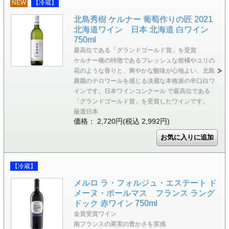
NEW
【冷蔵】
北島秀樹 ケルナー 葡萄作りの匠 2021
北海道ワイン 日本 北海道 白ワイン
750ml
最高位である「グランドゴールド賞」を受賞
ケルナー種の特徴であるフレッシュな柑橘やユリの
花のような香りと、爽やかな酸味が心地よい、北島
農園のテロワールを感じる淡麗な本格派の辛口白ワ
インです。日本ワインコンクール で最高位である
「グランドゴールド賞」を受賞したワインです。
厳選日本
価格： 2,720円(税込 2,992円)
【冷蔵】
メルロ ラ・フォルジュ・エステート ド
メーヌ・ポールマス フランス ラング
ドック 赤ワイン 750ml
金賞受賞ワイン
南フランスの果実の豊かさを実感