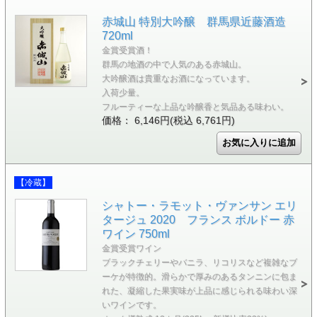
赤城山 特別大吟醸 群馬県近藤酒造
720ml
金賞受賞酒！
群馬の地酒の中で人気のある赤城山。
大吟醸酒は貴重なお酒になっています。
入荷少量。
フルーティーな上品な吟醸香と気品ある味わい。
価格： 6,146円(税込 6,761円)
【冷蔵】
シャトー・ラモット・ヴァンサン エリ
タージュ 2020 フランス ボルドー 赤
ワイン 750ml
金賞受賞ワイン
ブラックチェリーやバニラ、リコリスなど複雑なブ
ーケが特徴的。滑らかで厚みのあるタンニンに包ま
れた、凝縮した果実味が上品に感じられる味わい深
いワインです。