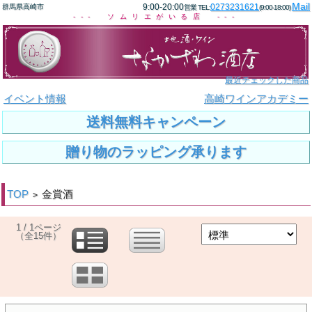
Mail
9:00-20:00
0273231621
群馬県高崎市
営業 TEL:
(9:00-18:00)
--- ソムリエがいる店 ---
最近チェックした商品
イベント情報
高崎ワインアカデミー
送料無料キャンペーン
贈り物のラッピング承ります
TOP
金賞酒
>
1 / 1ページ
（全15件）