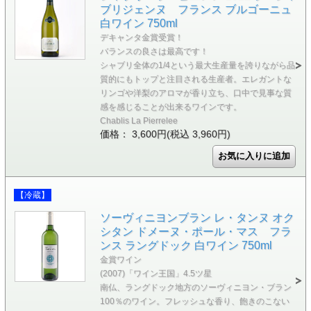
ブリジェンヌ フランス ブルゴーニュ
白ワイン 750ml
デキャンタ金賞受賞！
バランスの良さは最高です！
シャブリ全体の1/4という最大生産量を誇りながら品
質的にもトップと注目される生産者。エレガントな
リンゴや洋梨のアロマが香り立ち、口中で見事な質
感を感じることが出来るワインです。
Chablis La Pierrelee
価格： 3,600円(税込 3,960円)
【冷蔵】
ソーヴィニヨンブラン レ・タンヌ オク
シタン ドメーヌ・ポール・マス フラ
ンス ラングドック 白ワイン 750ml
金賞ワイン
(2007)「ワイン王国」4.5ツ星
南仏、ラングドック地方のソーヴィニヨン・ブラン
100％のワイン。フレッシュな香り、飽きのこない