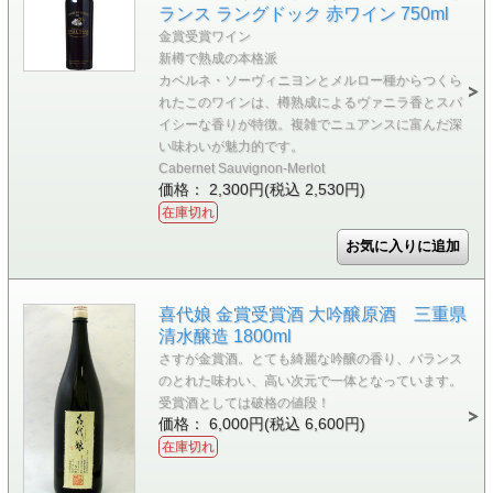
ランス ラングドック 赤ワイン 750ml
金賞受賞ワイン
新樽で熟成の本格派
カベルネ・ソーヴィニヨンとメルロー種からつくら
れたこのワインは、樽熟成によるヴァニラ香とスパ
イシーな香りが特徴。複雑でニュアンスに富んだ深
い味わいが魅力的です。
Cabernet Sauvignon-Merlot
価格： 2,300円(税込 2,530円)
在庫切れ
喜代娘 金賞受賞酒 大吟醸原酒 三重県
清水醸造 1800ml
さすが金賞酒。とても綺麗な吟醸の香り、バランス
のとれた味わい、高い次元で一体となっています。
受賞酒としては破格の値段！
価格： 6,000円(税込 6,600円)
在庫切れ