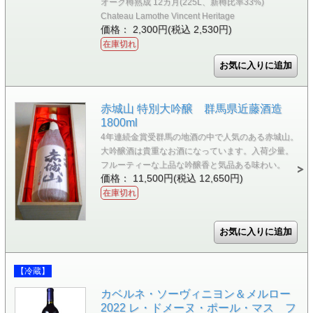
オーク樽熟成 12カ月(225L、新樽比率33%)
Chateau Lamothe Vincent Heritage
価格： 2,300円(税込 2,530円)
在庫切れ
赤城山 特別大吟醸 群馬県近藤酒造
1800ml
4年連続金賞受群馬の地酒の中で人気のある赤城山。
大吟醸酒は貴重なお酒になっています。入荷少量。
フルーティーな上品な吟醸香と気品ある味わい。
価格： 11,500円(税込 12,650円)
在庫切れ
【冷蔵】
カベルネ・ソーヴィニヨン＆メルロー
2022 レ・ドメーヌ・ポール・マス フ