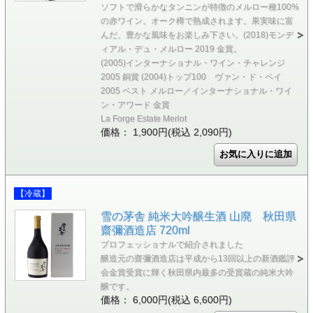
ソフトで滑らかなタンニンが特徴のメルロー種100%
の赤ワイン。オーク樽で熟成されます。果実味に富
んだ、豊かな風味をお楽しみ下さい。(2018)モンデ
ィアル・デュ・メルロー 2019 金賞。
(2005)インターナショナル・ワイン・チャレンジ
2005 銅賞 (2004)トップ100 ヴァン・ド・ペイ
2005 ベスト メルロー／インターナショナル・ワイ
ン・アワード 金賞
La Forge Estate Merlot
価格： 1,900円(税込 2,090円)
【冷蔵】
雪の茅舎 純米大吟醸生酒 山廃 秋田県
齋彌酒造店 720ml
プロフェッショナルで紹介されました
醸造元の齋彌酒造店は平成から13回以上の新酒鑑評
会金賞受賞に輝く秋田県内最多の受賞蔵の純米大吟
醸です。
価格： 6,000円(税込 6,600円)