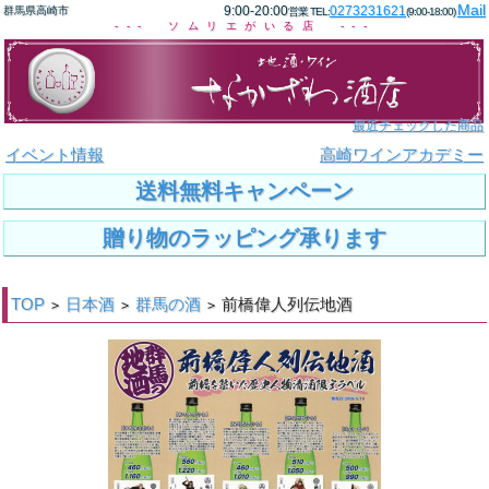
Mail
9:00-20:00
0273231621
群馬県高崎市
営業 TEL:
(9:00-18:00)
--- ソムリエがいる店 ---
最近チェックした商品
イベント情報
高崎ワインアカデミー
送料無料キャンペーン
贈り物のラッピング承ります
TOP
日本酒
群馬の酒
前橋偉人列伝地酒
>
>
>