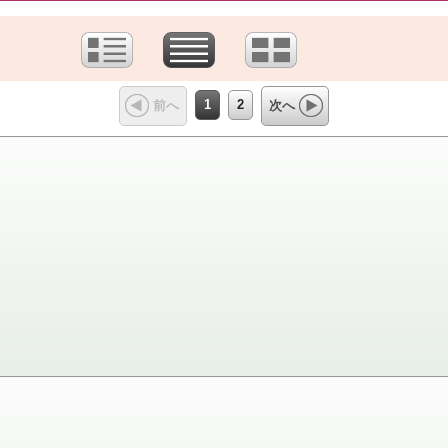
1
2
前へ
次へ