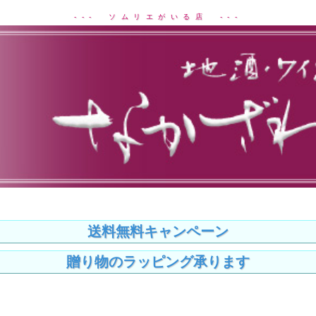
--- ソムリエがいる店 ---
送料無料キャンペーン
贈り物のラッピング承ります