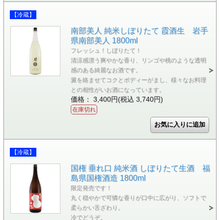
【冷蔵】
南部美人 純米しぼりたて 霞酒生 岩手
県南部美人 1800ml
フレッシュ！しぼりたて！
清涼感漂う爽やかな香り、リンゴや桃のような透明
感のある綺麗なお酒です。
澱を絡ませてコクとボディーがまし、様々なお料理
との相性がいお酒になっています。
価格： 3,400円(税込 3,740円)
在庫切れ
【冷蔵】
国権 垂れ口 純米酒 しぼりたて生酒 福
島県国権酒造 1800ml
限定発売です！
丸く穏やかで可憐な香りが口中に広がり、ソフトで
柔らかい舌ざわり。
冷でどうぞ。