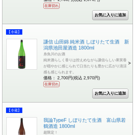
在庫切れ
【冷蔵】
謙信 山田錦 純米酒 しぼりたて生酒 新
潟県池田屋酒造 1800ml
糸魚川のお酒
純米酒らしく香りは控えめながら謙信らしい果実香
が穏やかに感じられて口当たりも豊かに広がり清涼
感も感じられます。
価格： 2,700円(税込 2,970円)
在庫切れ
【冷蔵】
我論TypeF しぼりたて生酒 富山県若
鶴酒造 1800ml
超限定！