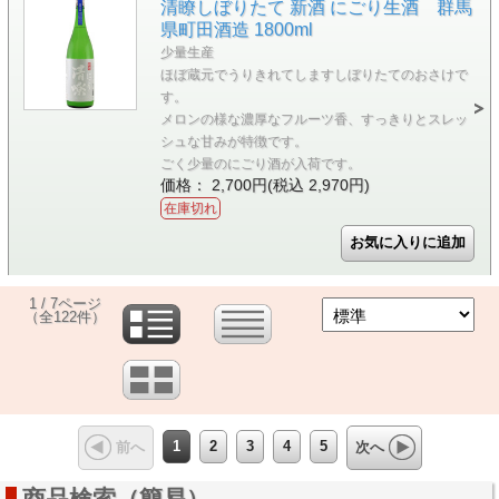
清瞭しぼりたて 新酒 にごり生酒 群馬
県町田酒造 1800ml
少量生産
ほぼ蔵元でうりきれてしますしぼりたてのおさけで
す。
メロンの様な濃厚なフルーツ香、すっきりとスレッ
シュな甘みが特徴です。
ごく少量のにごり酒が入荷です。
価格： 2,700円(税込 2,970円)
在庫切れ
1 / 7ページ
（全122件）
1
2
3
4
5
前へ
次へ
商品検索（簡易）