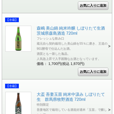
【冷蔵】
森嶋 美山錦 純米吟醸 しぼりたて生酒
茨城県森島酒造 720ml
フレッシュな飲み口
蔵元自ら契約栽培した美山錦を55％に磨き、王道の
901酵母で仕込んだお酒。
酒質とも一新した逸品。
人気急上昇で入手困難なお酒となっています。
価格： 1,700円(税込 1,870円)
【冷蔵】
大盃 吾妻玉苗 純米中汲み しぼりたて
生 群馬県牧野酒造 720ml
特別限定
吾妻地区で栽培している酒造好適米「玉苗」で醸し