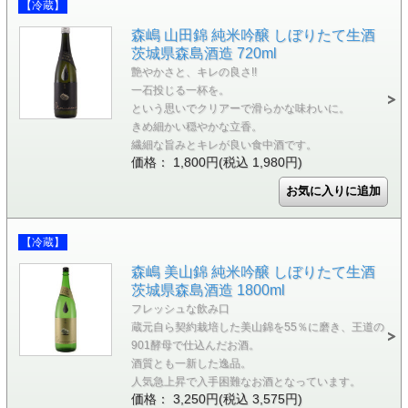
【冷蔵】
森嶋 山田錦 純米吟醸 しぼりたて生酒
茨城県森島酒造 720ml
艶やかさと、キレの良さ!!
一石投じる一杯を。
という思いでクリアーで滑らかな味わいに。
きめ細かい穏やかな立香。
繊細な旨みとキレが良い食中酒です。
価格： 1,800円(税込 1,980円)
【冷蔵】
森嶋 美山錦 純米吟醸 しぼりたて生酒
茨城県森島酒造 1800ml
フレッシュな飲み口
蔵元自ら契約栽培した美山錦を55％に磨き、王道の
901酵母で仕込んだお酒。
酒質とも一新した逸品。
人気急上昇で入手困難なお酒となっています。
価格： 3,250円(税込 3,575円)