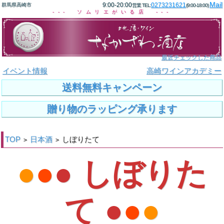
Mail
9:00-20:00
0273231621
群馬県高崎市
営業 TEL:
(9:00-18:00)
--- ソムリエがいる店 ---
最近チェックした商品
イベント情報
高崎ワインアカデミー
送料無料キャンペーン
贈り物のラッピング承ります
TOP
日本酒
しぼりたて
>
>
●
●
● しぼりた
て ●
●
●