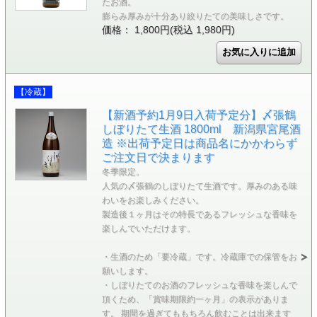
たお酒。
膨らみ厚みが十分あり絞りたての美味しさです。
価格： 1,800円(税込 1,980円)
【冷蔵】
【新酒予約1月9日入荷予定分】〆張鶴
しぼりたて生酒 1800ml 新潟県宮尾酒
造 ※出荷予定日は商品名にかかわらず
ご注文日で決まります
冬季限定。
人気の〆張鶴のしぼりたて生酒です。厚みのある味
わいをお楽しみください。
製造後１ヶ月はその特長であるフレッシュな香味を
楽しんでいただけます。
・生酒のため「要冷蔵」です。冷蔵庫での保管をお
願いします。
・しぼりたてのお酒のフレッシュな香味を楽しんで
頂くため、「賞味期限約一ヶ月」の表示がありま
す。 期間を過ぎてももちろん飲むことは出来ます