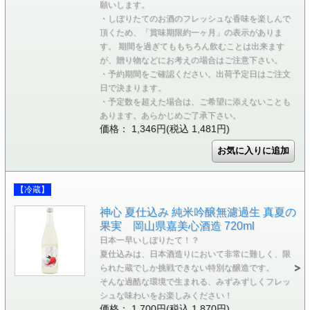
願いします。
・しぼりたてのお酒のフレッシュな香味を楽しんで
頂くため、「賞味期限約一ヶ月」の表示がありま
す。 期間を過ぎてももちろん飲むことは出来ます
が、贈り物などにお考えの場合はご注意下さい。
・予約期間をご確認ください。出荷予定日はご注文
日で決まります。
・予定数を超えた場合は、ご希望に添えないことも
あります。あらかじめご了承下さい。
価格： 1,346円(税込 1,481円)
【冷蔵】
神心 夏仕込み 純米吟醸無濾過生 真夏の
果実 岡山県嘉美心酒造 720ml
日本一早いしぼりたて！？
夏仕込みは、日本酒造りにおいて非常に難しく、限
られた蔵でしか挑戦できない特別な醸造です。
そんな過酷な環境で生まれる、みずみずしくフレッ
シュな味わいをお楽しみください！
価格： 1,700円(税込 1,870円)