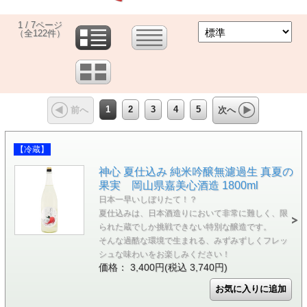
1 / 7ページ
（全122件）
1
2
3
4
5
前へ
次へ
【冷蔵】
神心 夏仕込み 純米吟醸無濾過生 真夏の
果実 岡山県嘉美心酒造 1800ml
日本一早いしぼりたて！？
夏仕込みは、日本酒造りにおいて非常に難しく、限
られた蔵でしか挑戦できない特別な醸造です。
そんな過酷な環境で生まれる、みずみずしくフレッ
シュな味わいをお楽しみください！
価格： 3,400円(税込 3,740円)