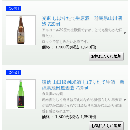
【冷蔵】
光東 しぼりたて生原酒 群馬県山川酒
造 720ml
アルコール20度の生原酒ですが、とても滑らかな口
当たり。
ロックで楽しみたいお酒です。
価格： 1,400円(税込 1,540円)
【冷蔵】
謙信 山田錦 純米酒 しぼりたて生酒 新
潟県池田屋酒造 720ml
糸魚川のお酒
純米酒らしく香りは控えめながら謙信らしい果実香
が穏やかに感じられて口当たりも豊かに広がり清涼
感も感じられます。
価格： 1,500円(税込 1,650円)