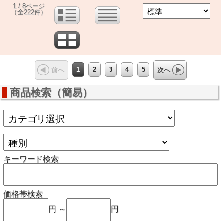
1 / 8ページ
（全222件）
1
2
3
4
5
前へ
次へ
商品検索（簡易）
キーワード検索
価格帯検索
円 ～
円