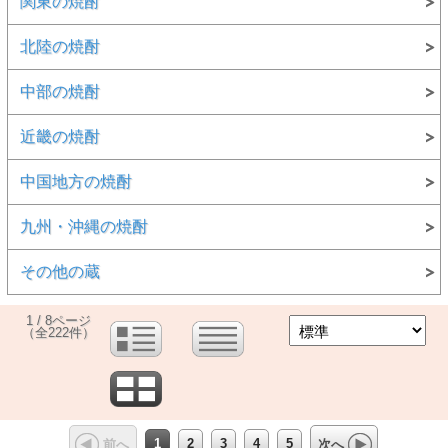
関東の焼酎
北陸の焼酎
中部の焼酎
近畿の焼酎
中国地方の焼酎
九州・沖縄の焼酎
その他の蔵
1 / 8ページ
（全222件）
1
2
3
4
5
前へ
次へ