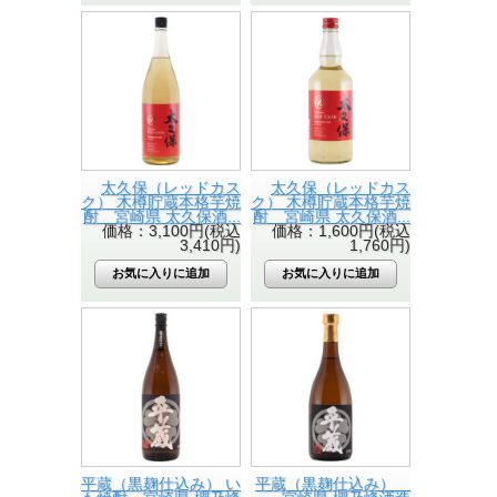
太久保（レッドカス
太久保（レッドカス
ク） 木樽貯蔵本格芋焼
ク） 木樽貯蔵本格芋焼
酎 宮崎県 太久保酒...
酎 宮崎県 太久保酒...
価格：3,100円(税込
価格：1,600円(税込
3,410円)
1,760円)
平蔵（黒麹仕込み） い
平蔵（黒麹仕込み）