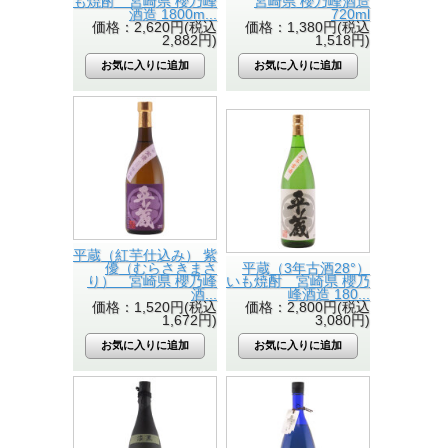
も焼酎 宮崎県 櫻乃峰
宮崎県 櫻乃峰酒造
酒造 1800m...
720ml
価格：2,620円(税込
価格：1,380円(税込
2,882円)
1,518円)
平蔵（紅芋仕込み） 紫
優（むらさきまさ
平蔵（3年古酒28°）
り） 宮崎県 櫻乃峰
いも焼酎 宮崎県 櫻乃
酒...
峰酒造 180...
価格：1,520円(税込
価格：2,800円(税込
1,672円)
3,080円)