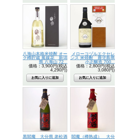
八海山本格米焼酎 オー
メローコヅルエクセレ
ク樽貯蔵 風媒花 新潟
ンス 米焼酎 鹿児島県
県 八海山 72...
小正醸造 700...
価格：3,900円(税込
価格：2,800円(税込
4,290円)
3,080円)
黒閻魔 大分県 老松酒
閻魔（樽熟成） 大分