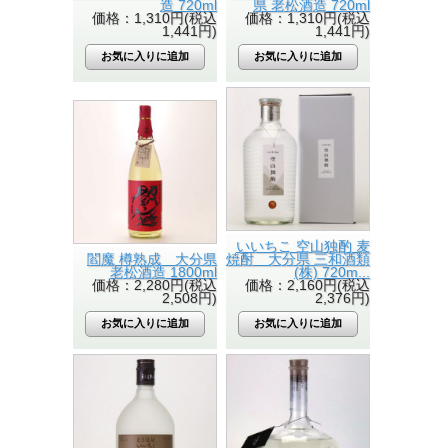
造 720ml
県 老松酒造 720ml
価格：1,310円(税込
価格：1,310円(税込
1,441円)
1,441円)
いいちこ 空山独酌 麦
閻魔 樽熟成 大分県
焼酎 大分県 三和酒類
老松酒造 1800ml
(株) 720m...
価格：2,280円(税込
価格：2,160円(税込
2,508円)
2,376円)