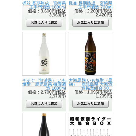
梶並 長期熟成 宮崎県
梶並 長期熟成 宮崎県
王手門酒造 1800ml
王手門酒造 720ml
価格：3,600円(税込
価格：2,200円(税込
3,960円)
2,420円)
そそぐ（無濾過） いも
大海黒麹 いも焼酎（黒
焼酎 鹿児島県 植園酒
麹） 鹿児島県 大海酒
造 1800ml
造協業組合 90...
価格：2,700円(税込
価格：1,095円(税込
2,970円)
1,205円)