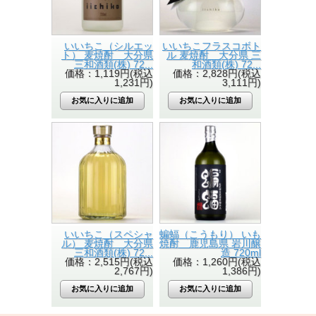
いいちこ（シルエッ
いいちこフラスコボト
ト） 麦焼酎 大分県
ル 麦焼酎 大分県 三
三和酒類(株) 72...
和酒類(株) 72...
価格：1,119円(税込
価格：2,828円(税込
1,231円)
3,111円)
いいちこ（スペシャ
蝙蝠（こうもり） いも
ル） 麦焼酎 大分県
焼酎 鹿児島県 岩川醸
三和酒類(株) 72...
造 720ml
価格：2,515円(税込
価格：1,260円(税込
2,767円)
1,386円)