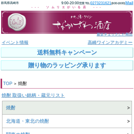
Mail
9:00-20:00
0273231621
群馬県高崎市
営業 TEL:
(9:00-18:00)
--- ソムリエがいる店 ---
最近チェックした商品
イベント情報
高崎ワインアカデミー
送料無料キャンペーン
贈り物のラッピング承ります
TOP
焼酎
>
焼酎 取扱い銘柄・蔵元リスト
焼酎
北海道・東北の焼酎