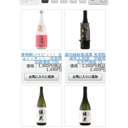
麦焼酎バリピ（！） Ｂ
蔵内極秘稟議書 長期熟
ａｒｉＰｉ！ 佐賀県
成玄人30度 宮崎県
宗政酒造 720...
王手門酒造 72...
価格：1,300円(税込
価格：2,200円(税込
1,430円)
2,420円)