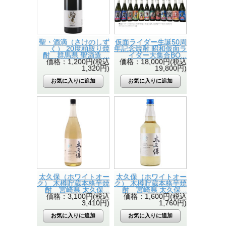
聖・酒滴（さけのしず
仮面ライダー生誕50周
く） 20度粕取り焼
年記念焼酎 昭和仮面ラ
酎 群馬県 聖酒造 ...
イダー大集合BO...
価格：1,200円(税込
価格：18,000円(税込
1,320円)
19,800円)
太久保（ホワイトオー
太久保（ホワイトオー
ク） 木樽貯蔵本格芋焼
ク） 木樽貯蔵本格芋焼
酎 宮崎県 太久保...
酎 宮崎県 太久保...
価格：3,100円(税込
価格：1,600円(税込
3,410円)
1,760円)