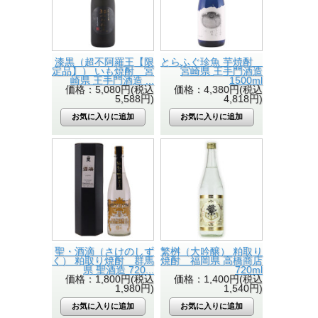
漆黒（超不阿羅王【限
とらふぐ珍魚 芋焼酎
定品】） いも焼酎 宮
宮崎県 王手門酒造
崎県 王手門酒造 ...
1500ml
価格：5,080円(税込
価格：4,380円(税込
5,588円)
4,818円)
聖・酒滴（さけのしず
繁桝（大吟醸） 粕取り
く） 粕取り焼酎 群馬
焼酎 福岡県 高橋商店
県 聖酒造 720...
720ml
価格：1,800円(税込
価格：1,400円(税込
1,980円)
1,540円)