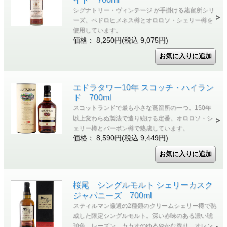
シグナトリー・ヴィンテージ が手掛ける蒸留所シリ
ーズ。ペドロヒメネス樽とオロロソ・シェリー樽を
使用しています。
価格： 8,250円(税込 9,075円)
エドラタワー10年 スコッチ・ハイラン
ド 700ml
スコットランドで最も小さな蒸留所の一つ。150年
以上変わらぬ製法で造り続ける定番。オロロソ・シ
ェリー樽とバーボン樽で熟成しています。
価格： 8,590円(税込 9,449円)
桜尾 シングルモルト シェリーカスク
ジャパニーズ 700ml
スティルマン厳選の2種類のクリームシェリー樽で熟
成した限定シングルモルト。深い赤味のある濃い琥
珀色。レーズン、カカオのゆるやかな香り、オレン