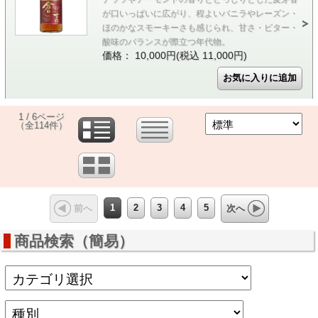
が口いっぱいに広がり、程よいバニラやレーズン・
ほのかなスモーキーさも感じられ、甘さ・ビター・
酸味のバランスが際立つ年代物。
価格： 10,000円(税込 11,000円)
1 / 6ページ
（全114件）
1
2
3
4
5
前へ
次へ
商品検索（簡易）