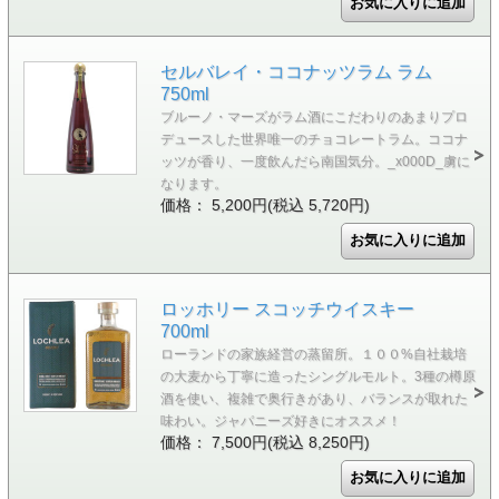
セルバレイ・ココナッツラム ラム
750ml
ブルーノ・マーズがラム酒にこだわりのあまりプロ
デュースした世界唯一のチョコレートラム。ココナ
ッツが香り、一度飲んだら南国気分。_x000D_虜に
なります。
価格： 5,200円(税込 5,720円)
ロッホリー スコッチウイスキー
700ml
ローランドの家族経営の蒸留所。１００%自社栽培
の大麦から丁寧に造ったシングルモルト。3種の樽原
酒を使い、複雑で奥行きがあり、バランスが取れた
味わい。ジャパニーズ好きにオススメ！
価格： 7,500円(税込 8,250円)