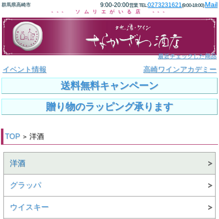
Mail
9:00-20:00
0273231621
群馬県高崎市
営業 TEL:
(9:00-18:00)
--- ソムリエがいる店 ---
最近チェックした商品
イベント情報
高崎ワインアカデミー
送料無料キャンペーン
贈り物のラッピング承ります
TOP
洋酒
>
洋酒
グラッパ
ウイスキー