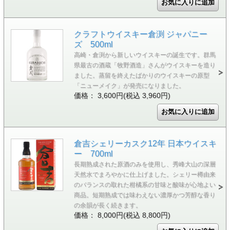
クラフトウイスキー倉渕 ジャパニー
ズ 500ml
高崎・倉渕から新しいウイスキーの誕生です。群馬
県最古の酒蔵「牧野酒造」さんがウイスキーを造り
ました。蒸留を終えたばかりのウイスキーの原型
「ニューメイク」が発売になりました。
価格： 3,600円(税込 3,960円)
倉吉シェリーカスク12年 日本ウイスキ
ー 700ml
長期熟成された原酒のみを使用し、秀峰大山の深層
天然水でまろやかに仕上げました。シェリー樽由来
のバランスの取れた柑橘系の甘味と酸味が心地よい
商品。短期熟成では味わえない濃厚かつ芳醇な香り
の余韻が長く続きます。
価格： 8,000円(税込 8,800円)