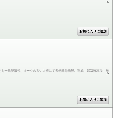
を一晩浸漬後、オークの古い大樽にて天然酵母発酵。熟成、SO2無添加、無