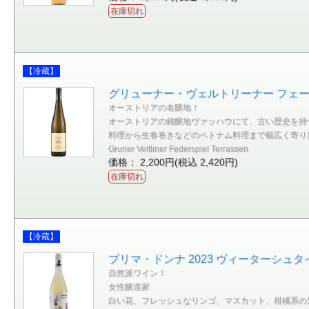
在庫切れ
【冷蔵】
グリューナー・ヴェルトリーナー フェーダ
オーストリアの名醸地！
オーストリアの銘醸地ヴァッハウにて、古い歴史を持
料理から生春巻きなどのベトナム料理まで幅広く寄り
Gruner Veltliner Federspiel Terrassen
価格： 2,200円(税込 2,420円)
在庫切れ
【冷蔵】
プリマ・ドンナ 2023 ヴィーターシュタ
自然派ワイン！
女性醸造家
白い花、フレッシュなリンゴ、マスカット、柑橘系の