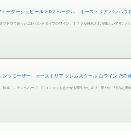
ーダーシュピール 2022 へーグル オーストリア バッハウ 白ワ
るブドウで造ったエレガントタイプのワイン。ミネラル感あふれる味わいです。バ
レンツモーザー オーストリア クレムスタール 白ワイン 750m
、熟成。レモンやハーブ、白コショウを思わせる華やかな香り。爽やかで上品な酸