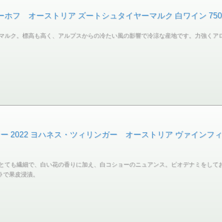
ーホフ オーストリア ズートシュタイヤーマルク 白ワイン 750
マルク。標高も高く、アルプスからの冷たい風の影響で冷涼な産地です。力強くア
 2022 ヨハネス・ツィリンガー オーストリア ヴァインフィアテ
とても繊細で、白い花の香りに加え、白コショーのニュアンス。ビオデナミをして
ラで果皮浸漬。