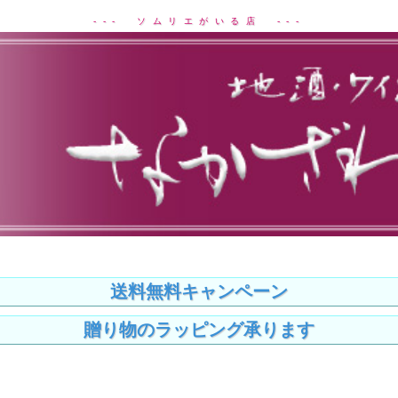
--- ソムリエがいる店 ---
送料無料キャンペーン
贈り物のラッピング承ります