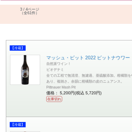
3 / 4ページ
（全61件）
【冷蔵】
マッシュ・ピット 2022 ピットナウワー
自然派ワイン！
ビオデナミ
全ての工程で無清澄、無濾過、亜硫酸添加。柑橘類を
あり、複雑さ。余韻に柑橘類の皮のニュアンス。
Pittnauer Mash Pit
価格： 5,200円(税込 5,720円)
在庫切れ
【冷蔵】