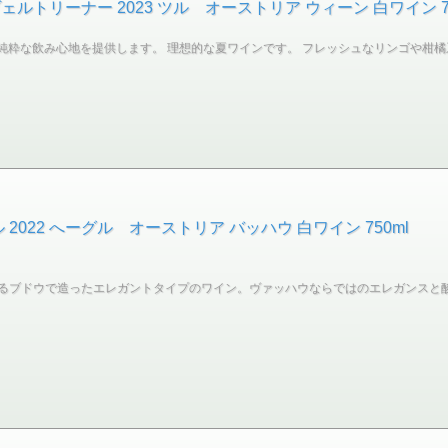
トリーナー 2023 ツル オーストリア ウィーン 白ワイン 75
 Veltliner は純粋な飲み心地を提供します。 理想的な夏ワインです。 フレッシュな
022 へーグル オーストリア バッハウ 白ワイン 750ml
るブドウで造ったエレガントタイプのワイン。ヴァッハウならではのエレガンスと