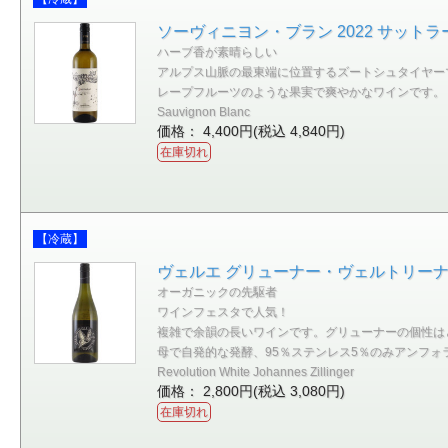
ソーヴィニヨン・ブラン 2022 サットラ
ハーブ香が素晴らしい
アルプス山脈の最東端に位置するズートシュタイヤー
レープフルーツのような果実で爽やかなワインです。
Sauvignon Blanc
価格： 4,400円(税込 4,840円)
在庫切れ
【冷蔵】
ヴェルエ グリューナー・ヴェルトリーナー
オーガニックの先駆者
ワインフェスタで人気！
複雑で余韻の長いワインです。グリューナーの個性は
母で自発的な発酵、95％ステンレス5％のみアンフォ
Revolution White Johannes Zillinger
価格： 2,800円(税込 3,080円)
在庫切れ