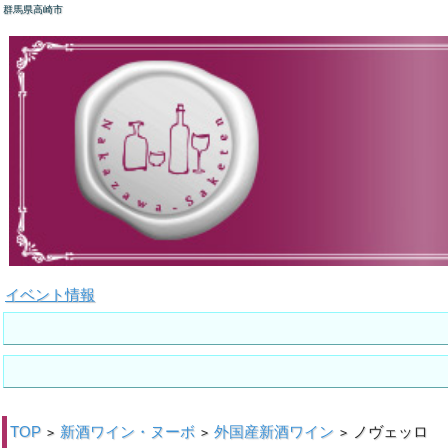
群馬県高崎市
イベント情報
TOP
新酒ワイン・ヌーボ
外国産新酒ワイン
ノヴェッロ
>
>
>