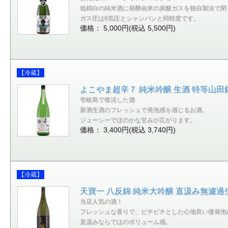
低精白の純米酒に発酵由来の炭酸ガスを独自製法で閉
ガス圧は6気圧とシャンパンと同程度です。
価格： 5,000円(税込 5,500円)
【冷蔵】
よこやま超辛７ 純米吟醸 生酒 特等山田錦
壱岐島で復活した酒
新酒生酒のフレッシュで発泡感を感じるお酒。
ジューシーでほのかな甘みが広がります。
価格： 3,400円(税込 3,740円)
【冷蔵】
天寶一 八反錦 純米大吟醸 直汲み無濾過生
当店人気の酒！
フレッシュな香りで、ピチピチとした心地良い微発泡
直汲みならではのボリューム感。