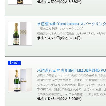
価格： 3,500円(税込 3,850円)
水芭蕉 with Yumi katsura スパー
「瓶内二次発酵」のスパークリング
桂由美さんとのコラボで誕生したAWA SAKE。和
価格： 3,500円(税込 3,850円)
【冷蔵】
水芭蕉ピュア 専用箱付 MIZUBASHO P
酒造りの知恵とシャ.ンパン地方の伝統のある製法を
尾瀬のやわらかな天然水と、兵庫県三木市別所にて契
シャ.ンパンのような強い酸味と甘みがない分、ソフ
2008年4月、開発5年の歳月を経て、ようやく完成し
この商品の製法にはいくつもの創意・工夫が試行錯誤の
価格： 5,454円(税込 5,999円)