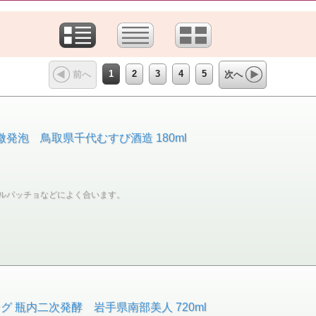
1
2
3
4
5
前へ
次へ
微発泡 鳥取県千代むすび酒造 180ml
ルパッチョなどによく合います。
 瓶内二次発酵 岩手県南部美人 720ml