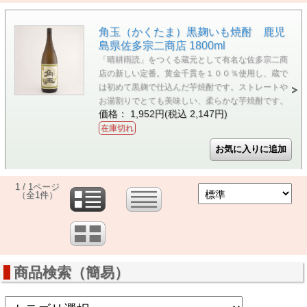
角玉（かくたま）黒麹いも焼酎 鹿児
島県佐多宗二商店 1800ml
「晴耕雨読」をつくる蔵元として有名な佐多宗二商
店の新しい定番。黄金千貫を１００％使用し、蔵で
は初めて黒麹で仕込んだ芋焼酎です。ストレートや
お湯割りでとても美味しい、柔らかな芋焼酎です。
価格： 1,952円(税込 2,147円)
在庫切れ
1 / 1ページ
（全1件）
商品検索（簡易）