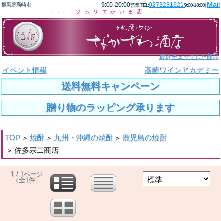
Mail
9:00-20:00
0273231621
群馬県高崎市
営業 TEL:
(9:00-18:00)
--- ソムリエがいる店 ---
最近チェックした商品
イベント情報
高崎ワインアカデミー
送料無料キャンペーン
贈り物のラッピング承ります
TOP
焼酎
九州・沖縄の焼酎
鹿児島の焼酎
>
>
>
佐多宗二商店
>
1 / 1ページ
（全1件）