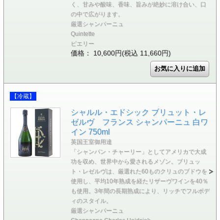
く、甘みや酸味、香味、旨みが絶妙に溶け合い、口
の中で広がります。
厳選シャンパーニュ
Quintette
ピエリー
価格： 10,600円(税込 11,660円)
【冷蔵】
シャルル・エドシック ブリュット・レ
ゼルヴ フランス シャンパーニュ 白ワ
イン 750ml
英国王室御用達
「シャンパン・チャーリー」としてアメリカで大成
功を収め、世界中から愛されるメゾン。ブリュッ
ト・レゼルヴは、厳選れた60ものクリュのブドウを
使用し、平均10年熟成を経たリザーヴワインを40％
も使用。3年間の長期熟成により、リッチでフルボデ
ィのスタイル。
厳選シャンパーニュ