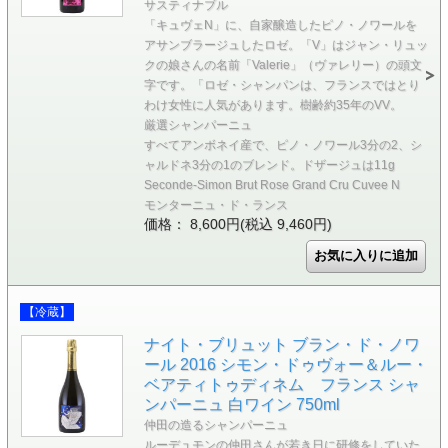
サスティナブル
「キュヴェN」に、自家醸造したピノ・ノワールを
アサンブラージュしたロゼ。「V」はジャン・リュッ
クの娘さんの名前「Valerie」（ヴァレリー）の頭文
字です。「ロゼ・シャンパンは、フランスではとり
わけ女性に人気があります。樹齢約35年のVV。
厳選シャンパーニュ
すべてアンボネイ産で、ピノ・ノワール3分の2、シ
ャルドネ3分の1のブレンド。ドザージュは11g
Seconde-Simon Brut Rose Grand Cru Cuvee N
モンターニュ・ド・ランス
価格： 8,600円(税込 9,460円)
【冷蔵】
ナイト・ブリュット ブラン・ド・ノワ
ール 2016 シモン・ドゥヴォー＆ルー・
ベアティトゥディネム フランス シャ
ンパーニュ 白ワイン 750ml
仲田の造るシャンパーニュ
ルーデュモンの仲田さんが若き日に研修をしていた