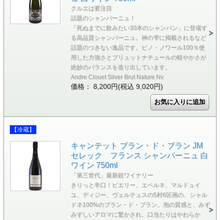
クルエは要注目
話題のシャンパーニュ！
「死ぬまでに飲みたい30本のシャンパン」に登場す
る高品質シャンパーニュ。神の雫に掲載されるなど
話題のつきない逸品です。ピノ・ノワール100％使
用した力強さとブリュットナチュールの軽やかさが
絶妙のバランスを造り出しています。
Andre Clouet Silver Brut Nature Nv
価格： 8,200円(税込 9,020円)
【冷蔵】
キャンテット ブラン・ド・ブラン JM
セレック フランス シャンパーニュ 白
ワイン 750ml
「第三世代」最新鋭ワイナリー
きりっと辛口！ピエリー、エペルネ、マルドュイ
ユ、ディジー、ヴェルテュスの5村6区画の、シャル
ドネ100%のブラン・ド・ブラン。泡の質感と、みず
みずしいアロマに驚かされ、口当たりはやわらか