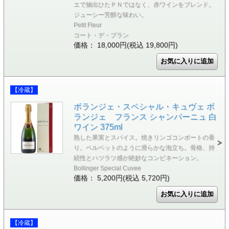
エで抽出ひたＰＮではなく、赤ワインをブレンド。
ジューシー芳醇な味わい。
Petit Fleur
コート・デ・ブラン
価格： 18,000円(税込 19,800円)
【冷蔵】
ボランジェ・スペシャル・キュヴェ ボ
ランジェ フランス シャンパーニュ 白
ワイン 375ml
熟した果実とスパイス。焼きリンゴコンポートの香
り。ベルベットのように滑らかな泡立ち。骨格、持
続性とハツラツ感が絶妙なコンビネーション。
Bollinger Special Cuvee
価格： 5,200円(税込 5,720円)
【冷蔵】