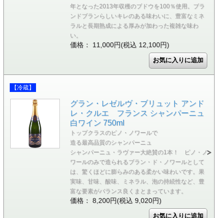
年となった2013年収穫のブドウを100％使用。ブラ
ンドブランらしいキレのある味わいに、豊富なミネ
ラルと長期熟成による厚みが加わった複雑な味わ
い。
価格： 11,000円(税込 12,100円)
【冷蔵】
グラン・レゼルヴ・ブリュット アンド
レ・クルエ フランス シャンパーニュ
白ワイン 750ml
トップクラスのピノ・ノワールで
造る最高品質のシャンパーニュ
シャンパーニュ・ラヴァー大絶賛の1本！ ピノ・ノ
ワールのみで造られるブラン・ド・ノワールとして
は、驚くほどに膨らみのある柔かい味わいです。果
実味、甘味、酸味、ミネラル、泡の持続性など、豊
富な要素がバランス良くまとまっています。
価格： 8,200円(税込 9,020円)