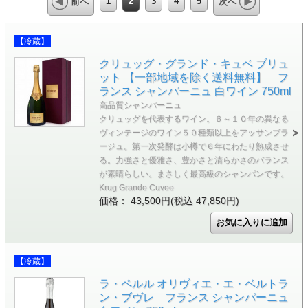
1
2
3
4
5
前へ
次へ
【冷蔵】
クリュッグ・グランド・キュベ ブリュ
ット 【一部地域を除く送料無料】 フ
ランス シャンパーニュ 白ワイン 750ml
高品質シャンパーニュ
クリュッグを代表するワイン。６～１０年の異なる
ヴィンテージのワイン５０種類以上をアッサンブラ
ージュ。第一次発酵は小樽で６年にわたり熟成させ
る。力強さと優雅さ、豊かさと清らかさのバランス
が素晴らしい。まさしく最高級のシャンパンです。
Krug Grande Cuvee
価格： 43,500円(税込 47,850円)
【冷蔵】
ラ・ペルル オリヴィエ・エ・ベルトラ
ン・ブヴレ フランス シャンパーニュ