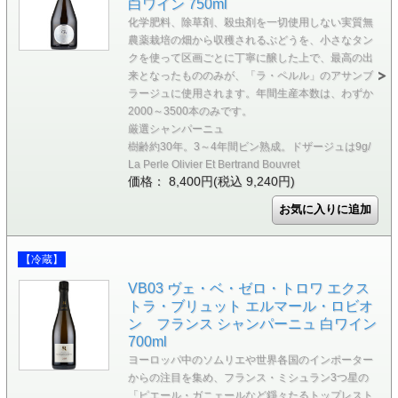
白ワイン 750ml
化学肥料、除草剤、殺虫剤を一切使用しない実質無
農薬栽培の畑から収穫されるぶどうを、小さなタン
クを使って区画ごとに丁寧に醸した上で、最高の出
来となったもののみが、「ラ・ペルル」のアサンブ
ラージュに使用されます。年間生産本数は、わずか
2000～3500本のみです。
厳選シャンパーニュ
樹齢約30年。3～4年間ビン熟成。ドザージュは9g/
La Perle Olivier Et Bertrand Bouvret
価格： 8,400円(税込 9,240円)
【冷蔵】
VB03 ヴェ・ベ・ゼロ・トロワ エクス
トラ・ブリュット エルマール・ロビオ
ン フランス シャンパーニュ 白ワイン
700ml
ヨーロッパ中のソムリエや世界各国のインポーター
からの注目を集め、フランス・ミシュラン3つ星の
「ピエール・ガニェールなど錚々たるトップレスト