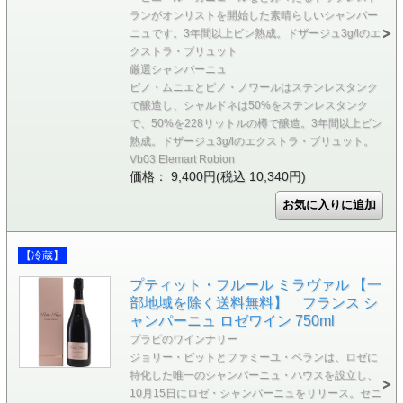
ランがオンリストを開始した素晴らしいシャンパー
ニュです。3年間以上ビン熟成。ドザージュ3g/lのエ
クストラ・ブリュット
厳選シャンパーニュ
ピノ・ムニエとピノ・ノワールはステンレスタンク
で醸造し、シャルドネは50%をステンレスタンク
で、50%を228リットルの樽で醸造。3年間以上ビン
熟成。ドザージュ3g/lのエクストラ・ブリュット。
Vb03 Elemart Robion
価格： 9,400円(税込 10,340円)
【冷蔵】
プティット・フルール ミラヴァル 【一
部地域を除く送料無料】 フランス シ
ャンパーニュ ロゼワイン 750ml
プラピのワインナリー
ジョリー・ピットとファミーユ・ペランは、ロゼに
特化した唯一のシャンパーニュ・ハウスを設立し、
10月15日にロゼ・シャンパーニュをリリース。セニ