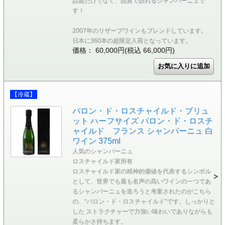
話題だけでなく、品質で語れるシャンパーニュで
す！
2007年のリザーブワインもブレンドしています。
日本に360本の超限定入荷となっています。
価格： 60,000円(税込 66,000円)
【冷蔵】
バロン・ド・ロスチャイルド・ブリュ
ット ハーフサイズ バロン・ド・ロスチ
ャイルド フランス シャンパーニュ 白
ワイン 375ml
人気のシャンパーニュ
ロスチャイルド家所有
ロスチャイルド家の精神的価値を代表するシンボル
として、世界でも最も名声の高いワインの一つであ
るシャンパーニュを造ろうと考案されたのがこちら
の、“バロン・ド・ロスチャイルド”です。しっかりと
した ストラクチャーで力強い味わいでありながらも
柔らかさ持ちます。