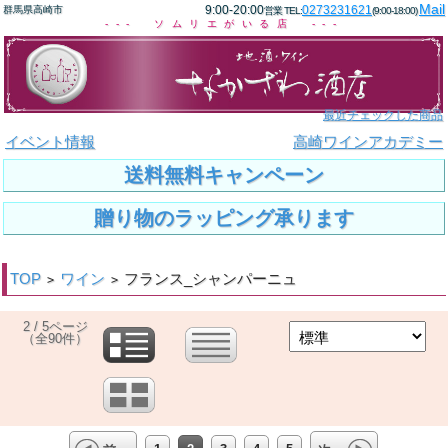
Mail
9:00-20:00
0273231621
群馬県高崎市
営業 TEL:
(9:00-18:00)
--- ソムリエがいる店 ---
最近チェックした商品
イベント情報
高崎ワインアカデミー
送料無料キャンペーン
贈り物のラッピング承ります
TOP
ワイン
フランス_シャンパーニュ
>
>
2 / 5ページ
（全90件）