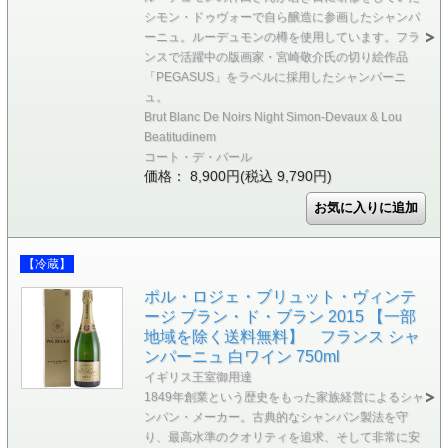
シモン・ドゥヴォーで自ら醸造に参画したシャンパ
ーニュ。ルーデュモンの樽を使用しています。フラ
ンスで活躍中の版画家・宮崎敬介氏の切り絵作品
「PEGASUS」をラベルに採用したシャンパーニ
ュ。
Brut Blanc De Noirs Night Simon-Devaux & Lou
Beatitudinem
コート・デ・バール
価格： 8,900円(税込 9,790円)
【冷蔵】
ポル・ロジェ・ブリュット・ヴィンテ
ージ ブラン・ド・ブラン 2015 【一部
地域を除く送料無料】 フランス シャ
ンパーニュ 白ワイン 750ml
イギリス王室御用達
1849年創業という歴史をもった家族経営によるシャ
ンパン・メーカー。古典的なシャンパン製法を守
り、最高水準のクオリティを追求、そして非常に安