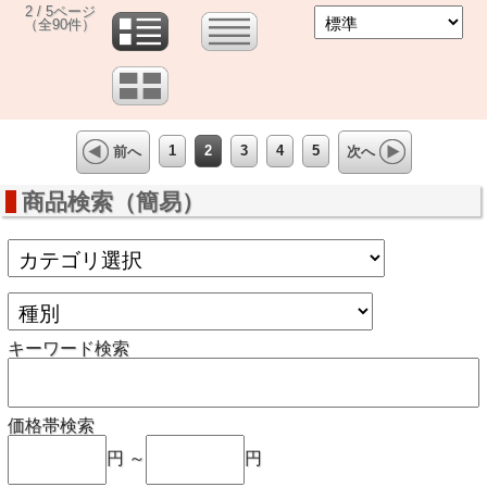
2 / 5ページ
（全90件）
1
2
3
4
5
前へ
次へ
商品検索（簡易）
キーワード検索
価格帯検索
円 ～
円