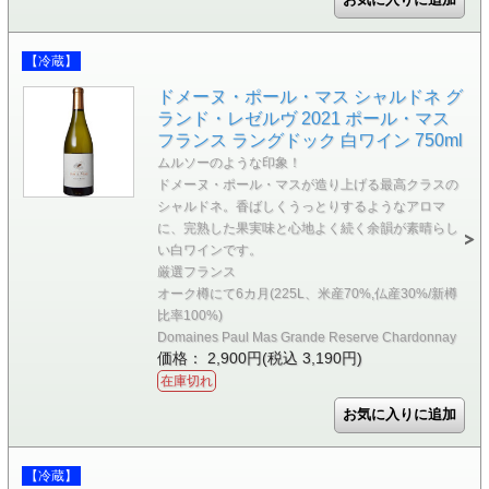
【冷蔵】
ドメーヌ・ポール・マス シャルドネ グ
ランド・レゼルヴ 2021 ポール・マス
フランス ラングドック 白ワイン 750ml
ムルソーのような印象！
ドメーヌ・ポール・マスが造り上げる最高クラスの
シャルドネ。香ばしくうっとりするようなアロマ
に、完熟した果実味と心地よく続く余韻が素晴らし
い白ワインです。
厳選フランス
オーク樽にて6カ月(225L、米産70%,仏産30%/新樽
比率100%)
Domaines Paul Mas Grande Reserve Chardonnay
価格： 2,900円(税込 3,190円)
在庫切れ
【冷蔵】