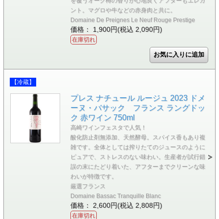
を覆うオーク樽の香りが心地良くアフターもエレガ
ント。マグロや牛などの赤身肉と共に。
Domaine De Preignes Le Neuf Rouge Prestige
価格： 1,900円(税込 2,090円)
在庫切れ
【冷蔵】
プレス ナチュール ルージュ 2023 ドメ
ーヌ・バサック フランス ラングドッ
ク 赤ワイン 750ml
高崎ワインフェスタで人気！
酸化防止剤無添加、天然酵母。スパイス香もあり複
雑です。全体としては搾りたてのジュースのように
ピュアで、ストレスのない味わい。生産者が試行錯
誤の末にたどり着いた、アフターまでクリーンな味
わいが特徴です。
厳選フランス
Domaine Bassac Tranquille Blanc
価格： 2,600円(税込 2,808円)
在庫切れ