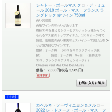
シャトー・ポールマス クロ・デ・ミュ
ール 2018 ポール・マス フランス ラ
ングドック 赤ワイン 750ml
高い完成度
高級ワインの味わいがあります
樹齢35年を越えるシラーとグルナッシュ種からつく
られるマス家のトップアイテム。100％オーク樽で
熟成。凝縮度の高い果実味とスパイシーで焦げた香
りが魅力的なワインです。
醗酵：オーク樽 （40％をマロラクティック醗
酵） 熟成：オーク樽 9ヶ月 （新樽比率
30％、フレンチ＆アメリカンオーク））
Chateau Paul Mas Clos Des Mures
価格： 2,350円(税込 2,585円)
在庫切れ
【冷蔵】
カベルネ・ソーヴィニヨン＆メルロー
2022 レ・ドメーヌ・ポール・マス フ