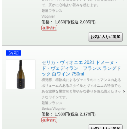
で、仄かに心地よい苦みを感じます。
厳選フランス
Viognier
価格： 1,850円(税込 2,035円)
在庫切れ
【冷蔵】
セリカ・ヴィオニエ 2021 ドメーヌ・
ド・ヴェディラン フランス ラングド
ック 白ワイン 750ml
樽発酵、樽熟成によるヴァニラのニュアンスのある
ボリュームのあるスタイルとヴィオニエの特徴でも
ある濃厚な果実味と華やかな香りを兼ね備えたリッ
チなワインです。
厳選フランス
Serica Viognier
価格： 1,980円(税込 2,178円)
在庫切れ