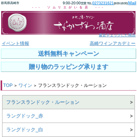
Mail
9:00-20:00
0273231621
群馬県高崎市
営業 TEL:
(9:00-18:00)
--- ソムリエがいる店 ---
最近チェックした商品
イベント情報
高崎ワインアカデミー
送料無料キャンペーン
贈り物のラッピング承ります
TOP
ワイン
フランスランドック・ルーション
>
>
フランスランドック・ルーション
ラングドック_赤
ラングドック_白