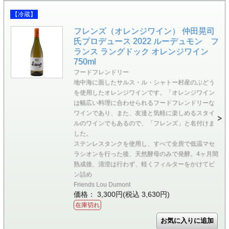
【冷蔵】
フレンズ（オレンジワイン） 仲田晃司
氏プロデュース 2022 ルーデュモン フ
ランス ラングドック オレンジワイン
750ml
フードフレンドリー
地中海に面したサルス・ル・シャトー村産のぶどう
を使用したオレンジワインです。「オレンジワイン
は幅広い料理に合わせられるフードフレンドリーな
ワインであり、また、友達と気軽に楽しめるスタイ
ルのワインでもあるので、「フレンズ」と名付けま
した。
ステンレスタンクを使用し、すべて全房で低温マセ
ラシオンを行った後、天然酵母のみで発酵。4ヶ月間
熟成後、清澄は行わず、軽くフィルターをかけてビ
ン詰め
Friends Lou Dumont
価格： 3,300円(税込 3,630円)
在庫切れ