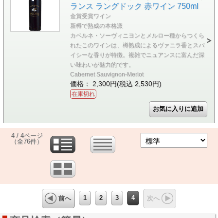
ランス ラングドック 赤ワイン 750ml
金賞受賞ワイン
新樽で熟成の本格派
カベルネ・ソーヴィニヨンとメルロー種からつくら
れたこのワインは、樽熟成によるヴァニラ香とスパ
イシーな香りが特徴。複雑でニュアンスに富んだ深
い味わいが魅力的です。
Cabernet Sauvignon-Merlot
価格： 2,300円(税込 2,530円)
在庫切れ
4 / 4ページ
（全76件）
1
2
3
4
前へ
次へ