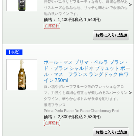
洋梨やバニラなどフルーティな香り、綺麗な酸があ
りスムーズな飲み心地、リッチな味わいで余韻の心
地の良いワインです。
価格： 1,400円(税込 1,540円)
在庫切れ
【冷蔵】
ポール・マス プリマ・ペルラ ブラン・
ド・ブラン シャルドネ ブリュット ポー
ル・マス フランス ラングドック 白ワ
イン 750ml
白い花やグレープフルーツ等のフレッシュなアロ
マ。力強くも繊細な泡立ちが楽しめるスパークリン
グワイン。華やかなボトルが食卓を彩ります。
厳選フランス
Prima Perla Blanc De Blanc Chardonnay Brut
価格： 2,300円(税込 2,530円)
在庫切れ