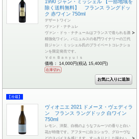
1990 ジャン・ミッシェル 【一部地域を
除く送料無料】 フランス ラングドッ
ク 赤ワイン 750ml
デザートワイン
ヴァンド・ナチュレ
ヴァン・ドゥ・ナチュールはフランスで造られる酒
精強化ワイン。バニュルスの名門ワイナリーの三代
目ジャン・ミッシェル氏のプライベートコレクショ
ンを限定発売です。
Ｖｄｎ Ｂａｎｙｕｌｓ
価格： 14,000円(税込 15,400円)
在庫切れ
【冷蔵】
ヴィオニエ 2021 ドメーヌ・ヴェディラ
ン フランス ラングドック 白ワイン
750ml
レモン、洋梨、白桃のようなフルーツの香りと白い
花が特徴です。アフターに白コショウ、グローヴな
どのスパイスを感じます。すっきりとした味わい