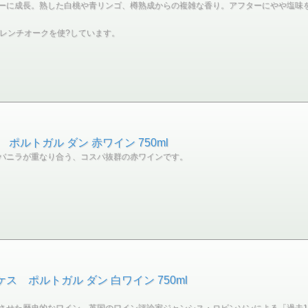
ーに成長。熟した白桃や青リンゴ、樽熟成からの複雑な香り。アフターにやや塩味
フレンチオークを使?しています。
 ポルトガル ダン 赤ワイン 750ml
バニラが重なり合う、コスパ抜群の赤ワインです。
ス ポルトガル ダン 白ワイン 750ml
させた歴史的なワイン。英国のワイン評論家ジャンシス・ロビンソンによる「過去1