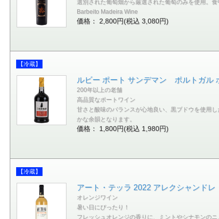
選別された葡萄畑から厳選された葡萄のみを使用。食
Barbeito Madeira Wine
価格： 2,800円(税込 3,080円)
【冷蔵】
ルビー ポート サンデマン ポルトガル ポル
200年以上の老舗
高品質なポートワイン
甘さと酸味のバランスが心地良い、黒ブドウを使用し
かな余韻となります。
価格： 1,800円(税込 1,980円)
【冷蔵】
アート・テッラ 2022 アレクシャンドレ
オレンジワイン
暑い日にぴったり！
フレッシュオレンジの香りに、ミントやシナモンのニ