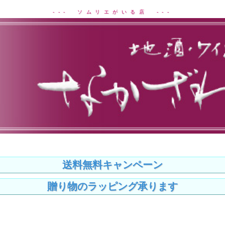
--- ソムリエがいる店 ---
送料無料キャンペーン
贈り物のラッピング承ります