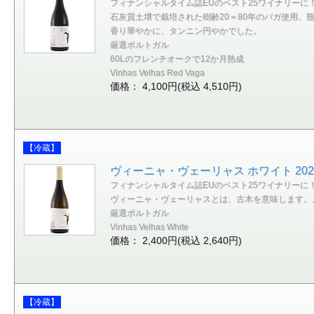
フィナンシャルタイム誌EUのベスト25ワイナリーに
石灰質土壌で栽培された樹齢20＝80年のバガ使用
香り華やかに、タンニン円やかでした。
厳選ポルトガル
60Lのフレンチオークで12か月熟成
Vinhas Velhas Red Vaga
価格： 4,100円(税込 4,510円)
【冷蔵】
ヴィーニャ・ヴェーリャス ホワイト 202
フィナンシャルタイム誌EUのベスト25ワイナリーに
ヴィーニャ・ヴェーリャスとは、古木を意味します。
厳選ポルトガル
Vinhas Velhas White
価格： 2,400円(税込 2,640円)
【冷蔵】