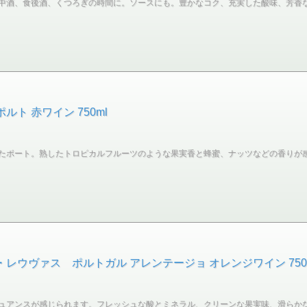
中酒、食後酒、くつろぎの時間に。ソースにも。豊かなコク、充実した酸味、芳香
ト 赤ワイン 750ml
たポート。熟したトロピカルフルーツのような果実香と蜂蜜、ナッツなどの香りが
・レウヴァス ポルトガル アレンテージョ オレンジワイン 750
ュアンスが感じられます。フレッシュな酸とミネラル、クリーンな果実味、滑らか