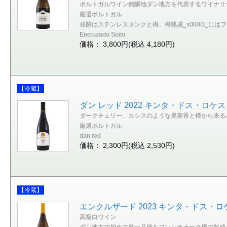
ポルトガルワイン銘醸地ダン地方を代表するワイナリ
厳選ポルトガル
発酵はステンレスタンクと樽、樽熟成_x000D_には
Encruzado Soito
価格： 3,800円(税込 4,180円)
【冷蔵】
ダン レッド 2022 キンタ・ドス・ロケス
ダークチェリー、カシスのような果実香と樽から来る
厳選ポルトガル
dan red
価格： 2,300円(税込 2,530円)
【冷蔵】
エンクルザード 2023 キンタ・ドス・ロケ
高級白ワイン
ダン地方で初めて単一品種をフレンチオーク樽で熟成