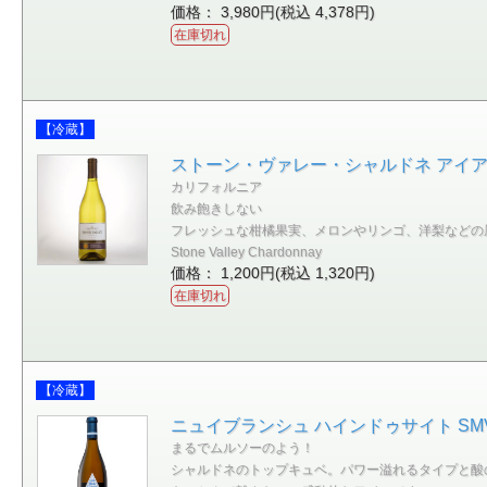
価格： 3,980円(税込 4,378円)
在庫切れ
【冷蔵】
ストーン・ヴァレー・シャルドネ アイアン
カリフォルニア
飲み飽きしない
フレッシュな柑橘果実、メロンやリンゴ、洋梨などの
Stone Valley Chardonnay
価格： 1,200円(税込 1,320円)
在庫切れ
【冷蔵】
ニュイブランシュ ハインドゥサイト SMV
まるでムルソーのよう！
シャルドネのトップキュベ。パワー溢れるタイプと酸