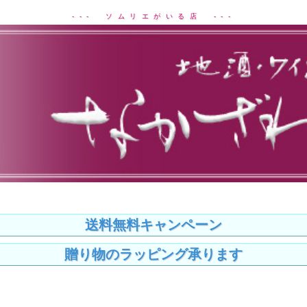
--- ソムリエがいる店 ---
送料無料キャンペーン
贈り物のラッピング承ります