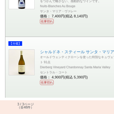
をつかんで離さない、感動的なワインです。
Nuits-Blanches Au Bouge
サンタ・マリア・ヴァレー
価格： 7,400円(税込 8,140円)
在庫切れ
【冷蔵】
シャルドネ・スティール サンタ・マリア・ヴ
オールドウェンティクローンを使った特別なキュヴェで
ト 91点
Dierberg Vineyard Chardonnay Santa Maria Valley
セントラル・コート
価格： 4,900円(税込 5,390円)
在庫切れ
3 / 3ページ
（全48件）