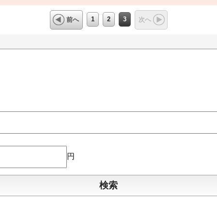
1
2
3
前へ
次へ
円