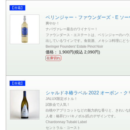
【冷蔵】
ベリンジャー・ファウンダーズ・E ソーヴィ
爽やか！
ナパヴァレー最古のワイナリー！
ファウンダース・エステートは、ベリンジャーのハウ
出しているワインです。食前酒、メキシコ料理にどう
Beringer Founders' Estate Pinot Noir
価格： 1,900円(税込 2,090円)
在庫切れ
【冷蔵】
シャルドネ椿ラベル 2022 オーボン・ク
JALUX限定ボトル！
試飲会で人気！
白桃やアプリコットなどの魅力的な香りと、きれいな
人者：椿昇(ツバキノボル)氏のデザインです。
Chardonnay Tubaki Label
セントラル・コースト