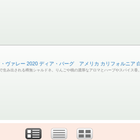
ァレー 2020 ディア・バーグ アメリカ カリフォルニア 白ワ
生み出される樽無シャルドネ。りんごや桃の濃厚なアロマとハーブやスパイス香。ミネ