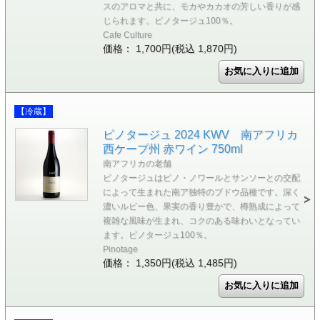
スのアロマと共に、モカやカカオの芳しい香りが感
じられます。ピノタージュ100％。
Cafe Culture
価格： 1,700円(税込 1,870円)
【冷蔵】
ピノタージュ 2024 KWV 南アフリカ
西ケープ州 赤ワイン 750ml
南アフリカの老舗
ピノタージュはピノ・ノワールとサンソーとの交配
によって生まれた南ア独特のブドウ品種です。深く
濃いルビー色、果実の香り豊かで、樽熟成によって
複雑な風味が生まれ、コクのある味わいとなってい
ます。ピノタージュ100％。
Pinotage
価格： 1,350円(税込 1,485円)