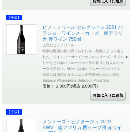
【冷蔵】
ピノ・ノワール セレクション 2021 バ
ランス・ワインメーカーズ 南アフリ
カ 赤ワイン 750ml
上質なピノノワール
特別な区画の畑で育てられた単一品種によって造ら
れた、ワインメーカーイチオシのシリーズ。ラズベ
リーなどの赤いフルーツやバラの香りにほんのりオ
ークのアロマ。味わいは赤いフルーツやスパイス、
余韻にはほのかなタンニンの苦味が心地よい1本。
Balance Winemakers Selection Pinot Noir
価格： 1,900円(税込 2,090円)
【冷蔵】
メントーズ・ピノタージュ 2019
KWV 南アフリカ 西ケープ州 赤ワイ