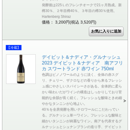
発酵後は225Ｌのフレンチオークで21ヶ月熟成。新
樽30％、２年目樽40％、３年目の樽30％使用。
Hartenberg Shiraz
価格： 3,200円(税込 3,520円)
【冷蔵】
デイビット＆ナディア・グルナッシュ
2023 デイビット＆ナディア 南アフリ
カ スワートランド 赤ワイン 750ml
色調はピノノワールのように淡く、全体の赤スグ
リ、チェリー、ザクロなどの香りから来るフレッシ
ュ感にやさしいスパイシーさがある。全体的に柔ら
かい味わいだがワインの構造はしっかりしており官
能的な余韻が長く続く。フレッシュな酸味ときめ細
やかなタンニンが心地よい。
40％を全房発酵を用いテロワールにこだわってい
る。グルナッシュ単一ワイン。フレッシュな酸味と
細かいタンニンが綺麗なワイン。南アを代表するグ
ルナッシュとシュナンブランの造り手、デイビット