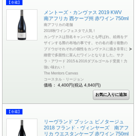
【冷蔵】
メントーズ・カンヴァス 2019 KWV
南アフリカ 西ケープ州 赤ワイン 750ml
南アフリカの老舗
2018秋ワインフェスタで人気！
カンヴァスは別名キャンバスとも呼ばれ、絵画をデ
ザインする際の布地の事です。その名の通り複数の
ブドウがそれぞれの個性をカンヴァスに描き非常に
緻密で多面性に富んだワインとなりました。サク
ラ・アワード 2015＆2016ダブルゴールド受賞！力
強い味わい！
The Mentors Canvas
コースタル・リージョン
価格： 4,400円(税込 4,840円)
【冷蔵】
リーヴランド ブッシュ ピノタージュ
2018 フランド・ヴィンヤーズ 南アフ
リカ ウエスタンケープ 赤ワイン 750ml