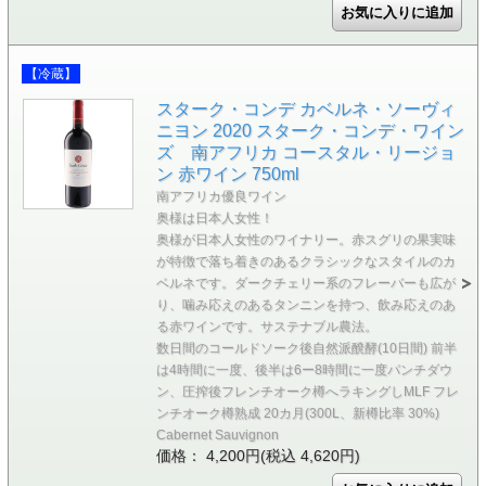
【冷蔵】
スターク・コンデ カベルネ・ソーヴィ
ニヨン 2020 スターク・コンデ・ワイン
ズ 南アフリカ コースタル・リージョ
ン 赤ワイン 750ml
南アフリカ優良ワイン
奥様は日本人女性！
奥様が日本人女性のワイナリー。赤スグリの果実味
が特徴で落ち着きのあるクラシックなスタイルのカ
ベルネです。ダークチェリー系のフレーバーも広が
り、噛み応えのあるタンニンを持つ、飲み応えのあ
る赤ワインです。サステナブル農法。
数日間のコールドソーク後自然派醗酵(10日間) 前半
は4時間に一度、後半は6ー8時間に一度パンチダウ
ン、圧搾後フレンチオーク樽へラキングしMLF フレ
ンチオーク樽熟成 20カ月(300L、新樽比率 30%)
Cabernet Sauvignon
価格： 4,200円(税込 4,620円)