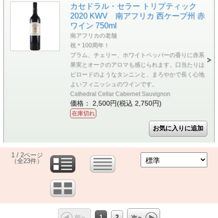
カセドラル・セラー トリプティック
2020 KWV 南アフリカ 西ケープ州 赤
ワイン 750ml
南アフリカの老舗
祝＊100周年！
プラム、チェリー、ホワイトペッパーの香りに赤系
果実とオークのアロマも感じられます。口当たりは
ビロードのようなタンニンと、まろやかで長く心地
よいフィニッシュのワインです。
Cathedral Cellar Cabernet Sauvignon
価格： 2,500円(税込 2,750円)
在庫切れ
1 / 2ページ
（全23件）
1
2
前へ
次へ