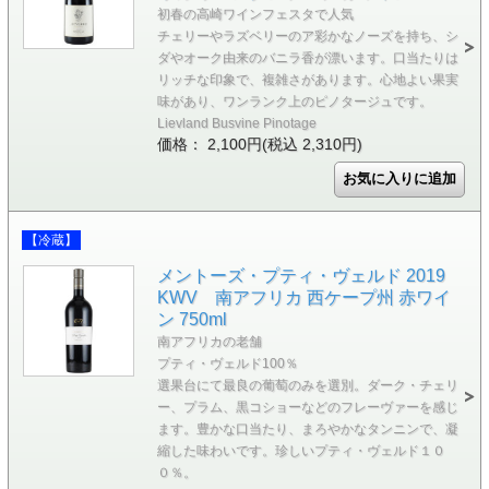
初春の高崎ワインフェスタで人気
チェリーやラズベリーのア彩かなノーズを持ち、シ
ダやオーク由来のバニラ香が漂います。口当たりは
リッチな印象で、複雑さがあります。心地よい果実
味があり、ワンランク上のピノタージュです。
Lievland Busvine Pinotage
価格： 2,100円(税込 2,310円)
【冷蔵】
メントーズ・プティ・ヴェルド 2019
KWV 南アフリカ 西ケープ州 赤ワイ
ン 750ml
南アフリカの老舗
プティ・ヴェルド100％
選果台にて最良の葡萄のみを選別。ダーク・チェリ
ー、プラム、黒コショーなどのフレーヴァーを感じ
ます。豊かな口当たり、まろやかなタンニンで、凝
縮した味わいです。珍しいプティ・ヴェルド１０
０％。