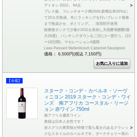
アトキン 2022」 94点
プレス後、フレンチオーク樽(500l,新樽比率30%)に
て20カ月熟成、冬にラッキングを行いブレンド後春
まで熟成させ、ボトリング。、清澄剤不使用
除梗後タンクで少量のSO2を添加し天然酵母醗酵(最
大28度)、パンチングダウンを二日に1一度行う。(10
ー18日間)、マセレーション4週間
Leeu Passant Stellenbosch Cabernet Sauvignon
価格： 6,500円(税込 7,150円)
【冷蔵】
スターク・コンデ・カベルネ・ソーヴ
ィニヨン 2019 スターク・コンデ・ワイ
ンズ 南アフリカ コースタル・リージ
ョン 赤ワイン 750ml
南アフリカ優良ワイン
奥様は日本人女性です！
赤スグリの果実味が特徴で落ち着きのあるクラシッ
クなスタイルのカベルネです。ダークチェリー系の