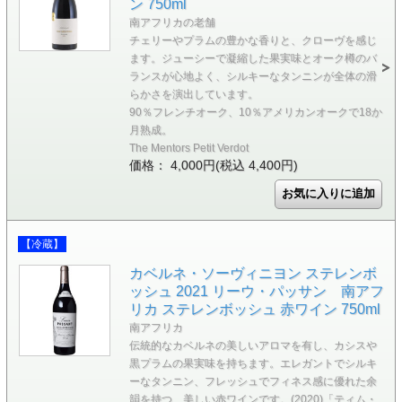
ン 750ml
南アフリカの老舗
チェリーやプラムの豊かな香りと、クローヴを感じ
ます。ジューシーで凝縮した果実味とオーク樽のバ
ランスが心地よく、シルキーなタンニンが全体の滑
らかさを演出しています。
90％フレンチオーク、10％アメリカンオークで18か
月熟成。
The Mentors Petit Verdot
価格： 4,000円(税込 4,400円)
【冷蔵】
カベルネ・ソーヴィニヨン ステレンボ
ッシュ 2021 リーウ・パッサン 南アフ
リカ ステレンボッシュ 赤ワイン 750ml
南アフリカ
伝統的なカベルネの美しいアロマを有し、カシスや
黒プラムの果実味を持ちます。エレガントでシルキ
ーなタンニン、フレッシュでフィネス感に優れた余
韻を持つ、美しい赤ワインです。(2020)「ティム・