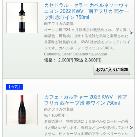
カセドラル・セラー カベルネソーヴィ
ニヨン 2022 KWV 南アフリカ 西ケー
プ州 赤ワイン 750ml
南アフリカの老舗
オーク小樽で24 ヶ月熟成され瓶詰めされ、深く濃い
赤紫色、樽熟成に由来する複雑な風味と凝縮された
果実味が特長的です。KWV 社が誇るプレミアムワイ
ンです。カベルネ・ソーヴィニヨン100％。
Cathedral Cellar Cabernet Sauvignon
価格： 2,600円(税込 2,860円)
【冷蔵】
カフェ・カルチャー 2023 KWV 南ア
フリカ 西ケープ州 赤ワイン 750ml
南アフリカの老舗
祝＊100周年！
名前の通り、特殊製法による華やかなコーヒーの香
りと味わいがします。香料などは一切使用しており
ません。ピノタージュ由来のブラックベリーやカシ