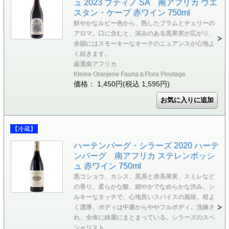
ュ 2023 ブティノ SA 南アフリカ ウエ
スタン・ケープ 赤ワイン 750ml
鮮やかなルビー色から、熟したプラムとチェリーの
アロマ。口に含むと、深みのある黒果実が広がり、
余韻にはスモーキーなオークのニュアンスが心地よ
く続きます。
厳選南アフリカ
Kleine Oranjerie Fauna＆Flora Pinotage
価格： 1,450円(税込 1,595円)
【冷蔵】
ハーテンバーグ・シラーズ 2020 ハーテ
ンバーグ 南アフリカ ステレンボッシ
ュ 赤ワイン 750ml
黒コショウ、カシス、黒系と赤系果実、スミレなど
の香り。柔らかな酸、細やかでなめらかな渋み。シ
ルキーなタッチで、心地良いスパイスの風味。程よ
く濃厚、ボディは中庸からややフルボディ。洗練さ
れ、全体に綺麗にまとまっている。シラーズのスペ
シャリスト