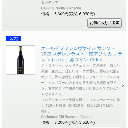
＆ナディア
David ＆ Nadia Grenache
価格： 6,300円(税込 6,930円)
【冷蔵】
オールドブッシュヴァイン サンソー
2022 ステレンラスト 南アフリカ ステ
レンボッシュ 赤ワイン 750ml
ストロベリー、レッドチェリー、赤系果実、熟した
果実、森の土、優しいオークの香り。柔らかな酸と
ボディ、渋みは優しく細やか。フルーティでシルキ
ー、ピノノワールのような透明感ある綺麗なワイ
ン。古木のブドウ由来の優しい口あたりでエレガン
トなスタイル。
マロラクティック発酵を経て、フレンチオークに移
して16ヶ月熟成（新樽10％、残りは2-3年目の
樽）。
Stellenrust Old Bushvine Cinsault
価格： 3,200円(税込 3,520円)