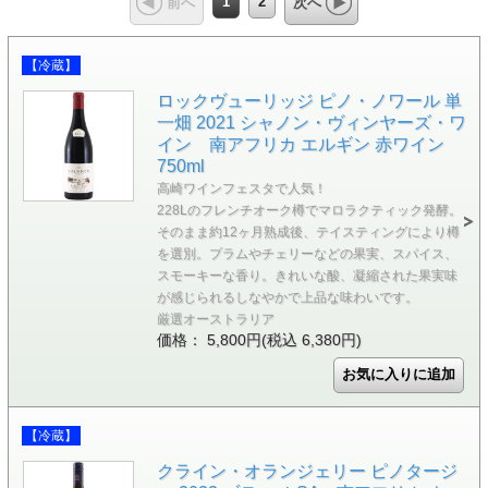
1
2
前へ
次へ
【冷蔵】
ロックヴューリッジ ピノ・ノワール 単
一畑 2021 シャノン・ヴィンヤーズ・ワ
イン 南アフリカ エルギン 赤ワイン
750ml
高崎ワインフェスタで人気！
228Lのフレンチオーク樽でマロラクティック発酵。
そのまま約12ヶ月熟成後、テイスティングにより樽
を選別。プラムやチェリーなどの果実、スパイス、
スモーキーな香り。きれいな酸、凝縮された果実味
が感じられるしなやかで上品な味わいです。
厳選オーストラリア
価格： 5,800円(税込 6,380円)
【冷蔵】
クライン・オランジェリー ピノタージ