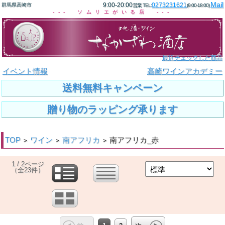
Mail
9:00-20:00
0273231621
群馬県高崎市
営業 TEL:
(9:00-18:00)
--- ソムリエがいる店 ---
最近チェックした商品
イベント情報
高崎ワインアカデミー
送料無料キャンペーン
贈り物のラッピング承ります
TOP
ワイン
南アフリカ
南アフリカ_赤
>
>
>
1 / 2ページ
（全23件）