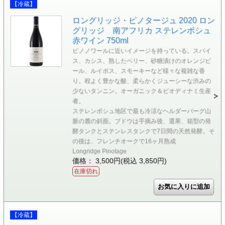
【冷蔵】
ロングリッジ・ピノタージュ 2020 ロン
グリッジ 南アフリカ ステレンボシュ
赤ワイン 750ml
ピノノワールに近いイメージを持っている。スパイ
ス、カシス、熟したベリー、砂糖漬けのオレンジピ
ール、ルイボス、スモーキーなど様々な複雑な香
り。程よく豊かな酸、柔らかくジューシーな渋みの
少ないタンニン。オーガニック＆ビオディナミ生産
者。
ステレンボシュ地区で最も冷涼なヘルダーバーグ山
脈の麓の斜面。ブドウは手摘み後、選果、箱型の発
酵タンクとステンレスタンクで7日間の天然発酵。そ
の後は、フレンチオークで16ヶ月熟成
Longridge Pinotage
価格： 3,500円(税込 3,850円)
在庫切れ
【冷蔵】