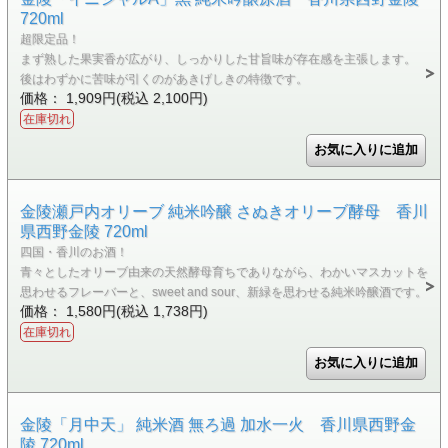
720ml
超限定品！
まず熟した果実香が広がり、しっかりした甘旨味が存在感を主張します。
後はわずかに苦味が引くのがあきげしきの特徴です。
価格： 1,909円(税込 2,100円)
在庫切れ
金陵瀬戸内オリーブ 純米吟醸 さぬきオリーブ酵母 香川
県西野金陵 720ml
四国・香川のお酒！
青々としたオリーブ由来の天然酵母育ちでありながら、わかいマスカットを
思わせるフレーバーと、sweet and sour、新緑を思わせる純米吟醸酒です。
価格： 1,580円(税込 1,738円)
在庫切れ
金陵「月中天」 純米酒 無ろ過 加水一火 香川県西野金
陵 720ml