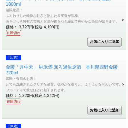
1800ml
超限定品！
ふんわりした軽快な甘さと熟した果実香が調和。
あきげしき特有の苦味と旨味が後を引き締めて爽やかな余韻が続きます。
価格： 3,727円(税込 4,100円)
在庫切れ
【冷蔵】
金陵「月中天」 純米酒 無ろ過生原酒 香川県西野金陵
720ml
四国・香川のお酒！
とても洗練されたクリアな酒質。穏やかな香りと、ふくよかな味わいです。
フルーティで飲むほどに魅了されます。
価格： 1,220円(税込 1,342円)
在庫切れ
【冷蔵】