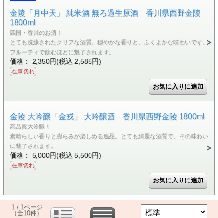
金陵「月中天」 純米酒 無ろ過生原酒 香川県西野金陵
1800ml
四国・香川のお酒！
とても洗練されたクリアな酒質。穏やかな香りと、ふくよかな味わいです。
フルーティで飲むほどに魅了されます。
価格： 2,350円(税込 2,585円)
在庫切れ
金陵 大吟醸「金戎」 大吟醸酒 香川県西野金陵 1800ml
高品質大吟醸！
素晴らしい香りと膨らみが楽しめる逸品。とても綺麗な酒質で、その味わい
に魅了されます。
価格： 5,000円(税込 5,500円)
在庫切れ
1 / 1ページ
（全10件）