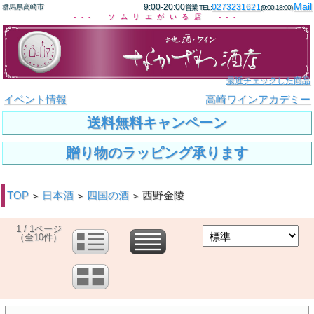
Mail
9:00-20:00
0273231621
群馬県高崎市
営業 TEL:
(9:00-18:00)
--- ソムリエがいる店 ---
最近チェックした商品
イベント情報
高崎ワインアカデミー
送料無料キャンペーン
贈り物のラッピング承ります
TOP
日本酒
四国の酒
西野金陵
>
>
>
1 / 1ページ
（全10件）