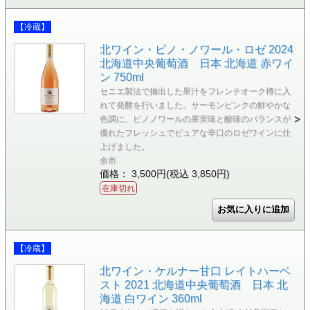
【冷蔵】
北ワイン・ピノ・ノワール・ロゼ 2024
北海道中央葡萄酒 日本 北海道 赤ワイ
ン 750ml
セニエ製法で抽出した果汁をフレンチオーク樽に入
れて発酵を行いました。サーモンピンクの鮮やかな
色調に、ピノノワールの果実味と酸味のバランスが
優れたフレッシュでピュアな辛口のロゼワインに仕
上げました。
余市
価格： 3,500円(税込 3,850円)
在庫切れ
【冷蔵】
北ワイン・ケルナー甘口 レイトハーベ
スト 2021 北海道中央葡萄酒 日本 北
海道 白ワイン 360ml