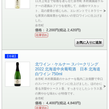
11月上旬まで収穫を遅らせた余市町 木村農園産ケル
ナーの遅摘みブドウを使用して、白桃やマスカッ
ト、花の蜜香が感じられ、エレガントでミネラリー
な果実の風味豊かな味わいの甘口ワインに仕上げま
した。
余市町
価格： 2,200円(税込 2,420円)
在庫切れ
【冷蔵】
北ワイン・ケルナー スパークリング
2022 北海道中央葡萄酒 日本 北海道
白ワイン 750ml
余市町 木村農園産のケルナーを瓶内二次発酵で辛口
のスパークリングワインに仕上げました。ほのかに
香る洋梨やトースト香、すっきりとしたシトラス系
の爽やかな味わいが特徴です。
余市町
価格： 4,400円(税込 4,840円)
在庫切れ