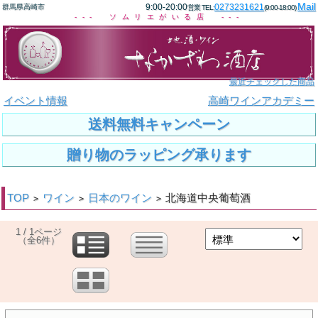
Mail
9:00-20:00
0273231621
群馬県高崎市
営業 TEL:
(9:00-18:00)
--- ソムリエがいる店 ---
最近チェックした商品
イベント情報
高崎ワインアカデミー
送料無料キャンペーン
贈り物のラッピング承ります
TOP
ワイン
日本のワイン
北海道中央葡萄酒
>
>
>
1 / 1ページ
（全6件）