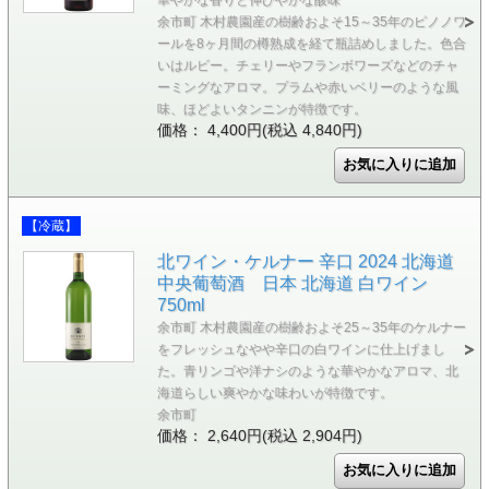
余市町 木村農園産の樹齢およそ15～35年のピノノワ
ールを8ヶ月間の樽熟成を経て瓶詰めしました。色合
いはルビー。チェリーやフランボワーズなどのチャ
ーミングなアロマ。プラムや赤いベリーのような風
味、ほどよいタンニンが特徴です。
価格： 4,400円(税込 4,840円)
【冷蔵】
北ワイン・ケルナー 辛口 2024 北海道
中央葡萄酒 日本 北海道 白ワイン
750ml
余市町 木村農園産の樹齢およそ25～35年のケルナー
をフレッシュなやや辛口の白ワインに仕上げまし
た。青リンゴや洋ナシのような華やかなアロマ、北
海道らしい爽やかな味わいが特徴です。
余市町
価格： 2,640円(税込 2,904円)