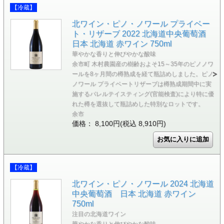
【冷蔵】
北ワイン・ピノ・ノワール プライベー
ト・リザーブ 2022 北海道中央葡萄酒
日本 北海道 赤ワイン 750ml
華やかな香りと伸びやかな酸味
余市町 木村農園産の樹齢およそ15～35年のピノノワ
ールを8ヶ月間の樽熟成を経て瓶詰めしました。ピノ
ノワール プライベートリザーブは樽熟成期間中に実
施するバレルテイスティング(官能検査)により特に優
れた樽を選抜して瓶詰めした特別なロットです。
余市
価格： 8,100円(税込 8,910円)
【冷蔵】
北ワイン・ピノ・ノワール 2024 北海道
中央葡萄酒 日本 北海道 赤ワイン
750ml
注目の北海道ワイン
華やかな香りと伸びやかな酸味