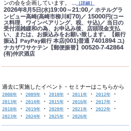
ンの会を企画しています。 ...
［詳細］
2026
8
5
19:00
21:00
年
月
日(水)
～
／ ホテルグラ
70
15000
ンビュー高崎(高崎市柳川町
)／
円(コー
ス料理、ワインペアリング、税、サ込)／ 当日の
受付混雑緩和の為、お申込み後、店頭現金支払
い、または、お振込みをお願い致します。【銀行
001
7401894
振込】PayPay銀行 本店(
)普通
ユ)
00520
7
42864
ナカザワサケテン【郵便振替】
-
-
(有)仲沢酒店
過去に実施したイベント・セミナーはこちらから
・
・
・
・
・
2008年
2009年
2010年
2011年
2012年
・
・
・
・
・
2013年
2014年
2015年
2016年
2017年
・
・
・
・
・
2018年
2019年
2020年
2021年
2022年
・
・
・
2023年
2024年
2025年
2026年