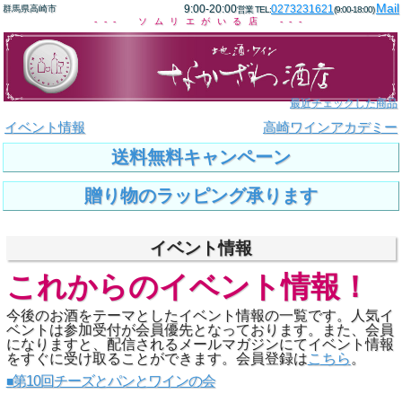
Mail
9:00-20:00
0273231621
群馬県高崎市
営業 TEL:
(9:00-18:00)
--- ソムリエがいる店 ---
最近チェックした商品
イベント情報
高崎ワインアカデミー
送料無料キャンペーン
贈り物のラッピング承ります
イベント情報
これからの
イベント
情報！
今後のお酒をテーマとしたイベント情報の一覧です。人気イ
ベントは参加受付が会員優先となっております。また、会員
になりますと、配信されるメールマガジンにてイベント情報
をすぐに受け取ることができます。会員登録は
こちら
。
第10回チーズとパンとワインの会
■