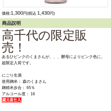
1,300
1,430
価格:
円(税込
円)
商品説明
高千代の限定販
売！
あるひピンクのくまさんが、、、酵母によりピンク色に。
超限定入荷です。
にごり生酒
使用麹米： 森のくまさん
麹精米歩合： 65％
アルコール度： 16