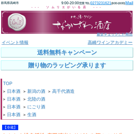
Mail
9:00-20:00
0273231621
群馬県高崎市
営業 TEL:
(9:00-18:00)
--- ソムリエがいる店 ---
最近チェックした商品
イベント情報
高崎ワインアカデミー
送料無料キャンペーン
贈り物のラッピング承ります
TOP
日本酒
新潟の酒
高千代酒造
>
>
>
日本酒
北陸の酒
>
>
日本酒
にごり酒
>
>
日本酒
生酒
>
>
【冷蔵】