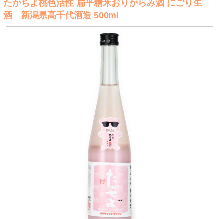
たかちよ桃色活性 扁平精米おりがらみ酒 にごり生
酒 新潟県高千代酒造 500ml