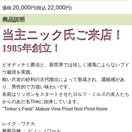
20,000
22,000
価格:
円(税込
円)
商品説明
当主ニック氏ご来店！
1985年創立！
ビオディナミ農法と、新世界では珍しく灌漑によらないブド
ウ栽培を実践。
粗い片岩の砂利の古代噴出によって形成され、濃縮感があ
り、男性的で力強い味わいです。
名前はリッポンをスタートさせたロルフ・ミルズの友人たち
からのあだ名Tinkに由来しています。
"Tinker’s Field" Mature Vine Pinot Noir Pinot Noire
レイク・ワナカ
葡萄品種 ： ピノ・ノワール