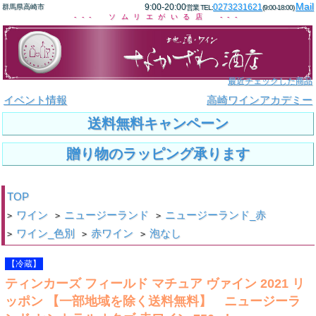
Mail
9:00-20:00
0273231621
群馬県高崎市
営業 TEL:
(9:00-18:00)
--- ソムリエがいる店 ---
最近チェックした商品
イベント情報
高崎ワインアカデミー
送料無料キャンペーン
贈り物のラッピング承ります
TOP
ワイン
ニュージーランド
ニュージーランド_赤
>
>
>
ワイン_色別
赤ワイン
泡なし
>
>
>
【冷蔵】
ティンカーズ フィールド マチュア ヴァイン 2021 リ
ッポン 【一部地域を除く送料無料】 ニュージーラ