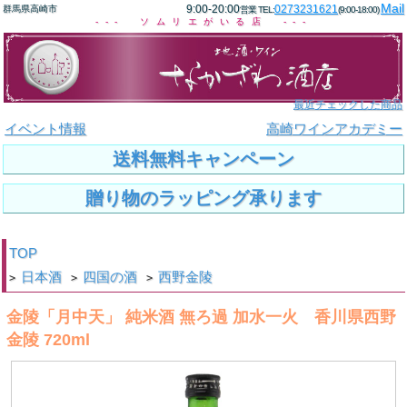
Mail
9:00-20:00
0273231621
群馬県高崎市
営業 TEL:
(9:00-18:00)
--- ソムリエがいる店 ---
最近チェックした商品
イベント情報
高崎ワインアカデミー
送料無料キャンペーン
贈り物のラッピング承ります
TOP
日本酒
四国の酒
西野金陵
>
>
>
金陵「月中天」 純米酒 無ろ過 加水一火 香川県西野
金陵 720ml