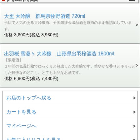
大盃 大吟醸 群馬県牧野酒造 720ml
当店で人気のある大吟醸酒。全国鑑評会出品酒を原酒のまま瓶詰めしていま
す。
価格:3,600円(税込 3,960円)
出羽桜 雪漫々 大吟醸 山形県出羽桜酒造 1800ml
【限定酒】
２年間の低温貯蔵でゆっくりと熟成した大吟醸です。華やかな香りとキリっと
した軽快なのどごし。とても上品なお酒です。
価格:6,800円(税込 7,480円)
お店のトップへ戻る
カートを見る
マイページへ
お気に入りリストを見る