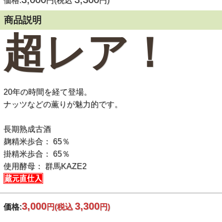
価格:
円(税込
円)
商品説明
超レア！
20年の時間を経て登場。
ナッツなどの薫りが魅力的です。
長期熟成古酒
麹精米歩合： 65％
掛精米歩合： 65％
使用酵母： 群馬KAZE2
3,000
3,300
価格:
円
(税込
円)