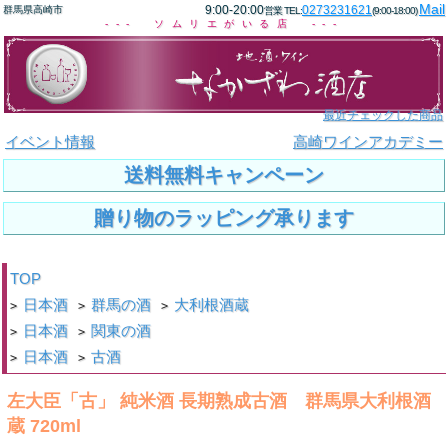
Mail
9:00-20:00
0273231621
群馬県高崎市
営業 TEL:
(9:00-18:00)
--- ソムリエがいる店 ---
最近チェックした商品
イベント情報
高崎ワインアカデミー
送料無料キャンペーン
贈り物のラッピング承ります
TOP
日本酒
群馬の酒
大利根酒蔵
>
>
>
日本酒
関東の酒
>
>
日本酒
古酒
>
>
左大臣「古」 純米酒 長期熟成古酒 群馬県大利根酒
蔵 720ml