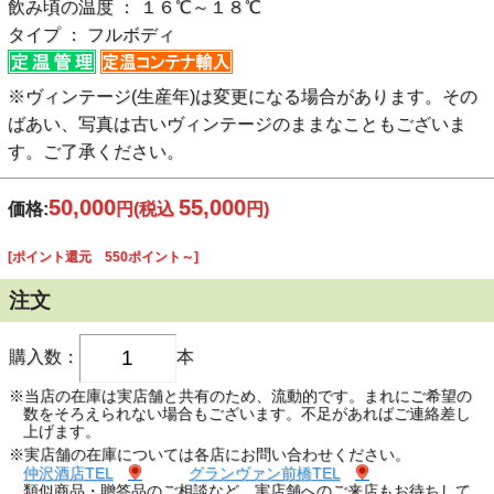
飲み頃の温度 ： １６℃～１８℃
タイプ ： フルボディ
※ヴィンテージ(生産年)は変更になる場合があります。その
ばあい、写真は古いヴィンテージのままなこともございま
す。ご了承ください。
50,000
55,000
価格:
円
(税込
円)
[ポイント還元 550ポイント～]
注文
購入数：
本
※当店の在庫は実店舗と共有のため、流動的です。まれにご希望の
数をそろえられない場合もございます。不足があればご連絡差し
上げます。
※実店舗の在庫については各店にお問い合わせください。
仲沢酒店TEL
グランヴァン前橋TEL
類似商品・贈答品のご相談など、実店舗へのご来店もお待ちして