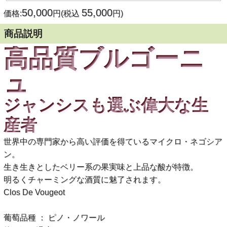
50,000
55,000
価格:
円(税込
円)
商品説明
高品質ブルゴーニ
ュ
ジャンシスも選ぶ偉大な生
産者
世界中の専門家から高い評価を得ているマイクロ・ネゴシア
ン。
生き生きとしたベリー系の果実味と上品な酸が特徴。
明るくチャーミングな酒質に魅了されます。
Clos De Vougeot
葡萄品種 ： ピノ・ノワール