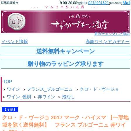
Mail
9:00-20:00
0273231621
群馬県高崎市
営業 TEL:
(9:00-18:00)
--- ソムリエがいる店 ---
最近チェックした商品
イベント情報
高崎ワインアカデミー
送料無料キャンペーン
贈り物のラッピング承ります
TOP
ワイン
フランス_ブルゴーニュ
クロ・ド・ヴージョ
>
>
>
ワイン_色別
赤ワイン
泡なし
>
>
>
【冷蔵】
クロ・ド・ヴージョ 2017 マーク・ハイスマ 【一部地
域を除く送料無料】 フランス ブルゴーニュ 赤ワイ