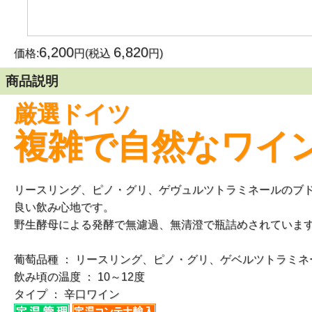
6,200
6,820
価格:
円(税込
円)
商品説明
厳選ドイツ
複雑で自然なワイ
リースリング、ピノ・グリ、ゲヴュルツトラミネールのブ
良い飲み心地です。
野生酵母による発酵で無濾過、無清澄で瓶詰めされていま
葡萄品種 ： リースリング、ピノ・グリ、ゲベルツトラミネ
飲み頃の温度 ： 10～12度
タイプ ： 辛口ワイン