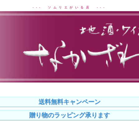
--- ソムリエがいる店 ---
送料無料キャンペーン
贈り物のラッピング承ります