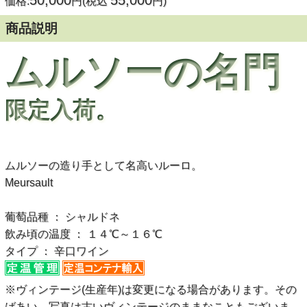
50,000
55,000
価格:
円(税込
円)
商品説明
ムルソーの名門
限定入荷。
ムルソーの造り手として名高いルーロ。
Meursault
葡萄品種 ： シャルドネ
飲み頃の温度 ： １４℃～１６℃
タイプ ： 辛口ワイン
※ヴィンテージ(生産年)は変更になる場合があります。その
ばあい、写真は古いヴィンテージのままなこともございま