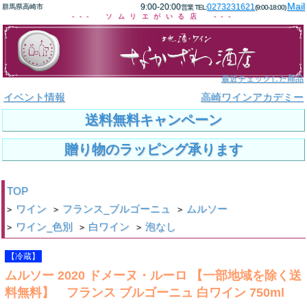
Mail
9:00-20:00
0273231621
群馬県高崎市
営業 TEL:
(9:00-18:00)
--- ソムリエがいる店 ---
最近チェックした商品
イベント情報
高崎ワインアカデミー
送料無料キャンペーン
贈り物のラッピング承ります
TOP
ワイン
フランス_ブルゴーニュ
ムルソー
>
>
>
ワイン_色別
白ワイン
泡なし
>
>
>
【冷蔵】
ムルソー 2020 ドメーヌ・ルーロ 【一部地域を除く送
料無料】 フランス ブルゴーニュ 白ワイン 750ml