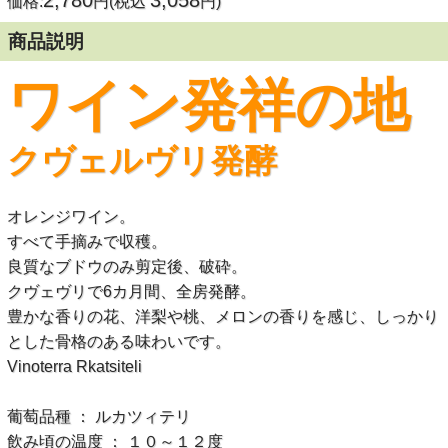
2,780
3,058
価格:
円(税込
円)
商品説明
ワイン発祥の地
クヴェルヴリ発酵
オレンジワイン。
すべて手摘みで収穫。
良質なブドウのみ剪定後、破砕。
クヴェヴリで6カ月間、全房発酵。
豊かな香りの花、洋梨や桃、メロンの香りを感じ、しっかり
とした骨格のある味わいです。
Vinoterra Rkatsiteli
葡萄品種 ： ルカツィテリ
飲み頃の温度 ： １０～１２度