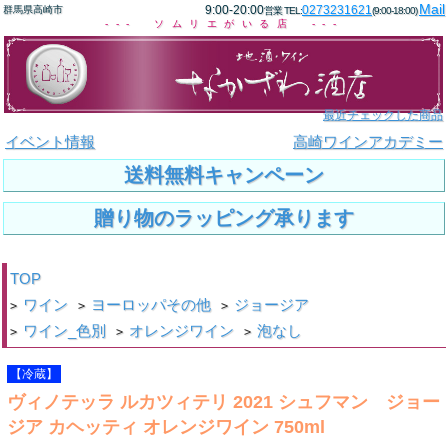
Mail
9:00-20:00
0273231621
群馬県高崎市
営業 TEL:
(9:00-18:00)
--- ソムリエがいる店 ---
最近チェックした商品
イベント情報
高崎ワインアカデミー
送料無料キャンペーン
贈り物のラッピング承ります
TOP
ワイン
ヨーロッパその他
ジョージア
>
>
>
ワイン_色別
オレンジワイン
泡なし
>
>
>
【冷蔵】
ヴィノテッラ ルカツィテリ 2021 シュフマン ジョー
ジア カヘッティ オレンジワイン 750ml