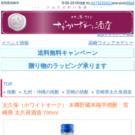
Mail
9:00-20:00
0273231621
群馬県高崎市
営業 TEL:
(9:00-18:00)
--- ソムリエがいる店 ---
最近チェックした商品
イベント情報
高崎ワインアカデミー
送料無料キャンペーン
贈り物のラッピング承ります
TOP
焼酎
九州・沖縄の焼酎
宮崎の焼酎
宮崎県太久保酒造
>
>
>
>
太久保（ホワイトオーク） 木樽貯蔵本格芋焼酎 宮
崎県 太久保酒造 700ml