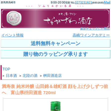
Mail
9:00-20:00
0273231621
群馬県高崎市
営業 TEL:
(9:00-18:00)
--- ソムリエがいる店 ---
最近チェックした商品
イベント情報
高崎ワインアカデミー
送料無料キャンペーン
贈り物のラッピング承ります
TOP
日本酒
北陸の酒
桝田酒造店
>
>
>
満寿泉 純米吟醸 山田錦＆雄町酒 顔を上げ少しずつ前
へ 富山県枡田酒造 720ml