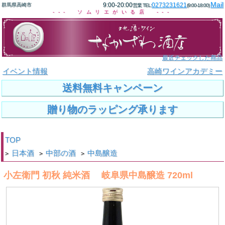
Mail
9:00-20:00
0273231621
群馬県高崎市
営業 TEL:
(9:00-18:00)
--- ソムリエがいる店 ---
最近チェックした商品
イベント情報
高崎ワインアカデミー
送料無料キャンペーン
贈り物のラッピング承ります
TOP
日本酒
中部の酒
中島醸造
>
>
>
小左衛門 初秋 純米酒 岐阜県中島醸造 720ml