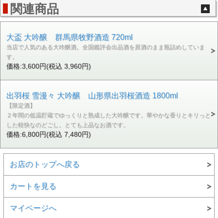
関連商品
大盃 大吟醸 群馬県牧野酒造 720ml
当店で人気のある大吟醸酒。全国鑑評会出品酒を原酒のまま瓶詰めしていま
す。
価格:3,600円(税込 3,960円)
出羽桜 雪漫々 大吟醸 山形県出羽桜酒造 1800ml
【限定酒】
２年間の低温貯蔵でゆっくりと熟成した大吟醸です。華やかな香りとキリっと
した軽快なのどごし。とても上品なお酒です。
価格:6,800円(税込 7,480円)
お店のトップへ戻る
カートを見る
マイページへ