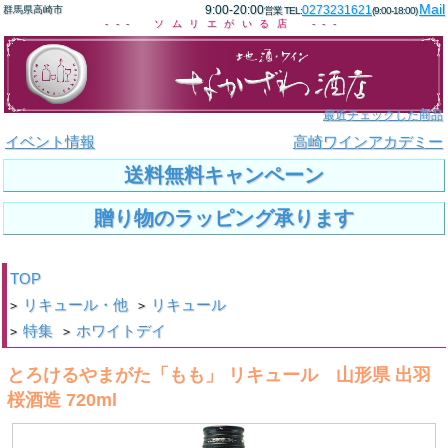
Mail
9:00-20:00
0273231621
群馬県高崎市
営業 TEL:
(9:00-18:00)
--- ソムリエがいる店 ---
最近チェックした商品
イベント情報
高崎ワインアカデミー
送料無料キャンペーン
贈り物のラッピング承ります
TOP
リキュール・他
リキュール
>
>
特集
ホワイトデイ
>
>
とろけるやまがた「もも」 リキュール 山形県 出羽
桜酒造 720ml