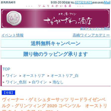
Mail
9:00-20:00
0273231621
群馬県高崎市
営業 TEL:
(9:00-18:00)
--- ソムリエがいる店 ---
最近チェックした商品
イベント情報
高崎ワインアカデミー
送料無料キャンペーン
贈り物のラッピング承ります
TOP
ワイン
オーストリア
オーストリア_白
>
>
>
ワイン_色別
白ワイン
泡なし
>
>
>
【冷蔵】
ヴィーナー・ゲミシュターサッツ リードライゼンベ
ルク - グリンツィング 2020 コベンツル オーストリ