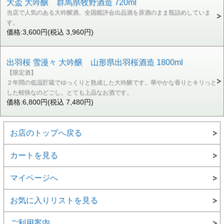
大盃 大吟醸 群馬県牧野酒造 720ml
当店で人気のある大吟醸酒。全国鑑評会出品酒を原酒のまま瓶詰めしていま
す。
価格:3,600円(税込 3,960円)
出羽桜 雪漫々 大吟醸 山形県出羽桜酒造 1800ml
【限定酒】
２年間の低温貯蔵でゆっくりと熟成した大吟醸です。華やかな香りとキリっと
した軽快なのどごし。とても上品なお酒です。
価格:6,800円(税込 7,480円)
お店のトップへ戻る
カートを見る
マイページへ
お気に入りリストを見る
ご利用案内