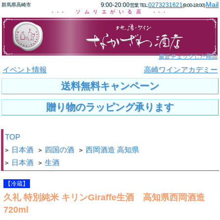
Mail
9:00-20:00
0273231621
群馬県高崎市
営業 TEL:
(9:00-18:00)
--- ソムリエがいる店 ---
最近チェックした商品
イベント情報
高崎ワインアカデミー
送料無料キャンペーン
贈り物のラッピング承ります
TOP
日本酒
四国の酒
西岡酒造 高知県
>
>
>
日本酒
生酒
>
>
【冷蔵】
久礼 特別純米 キリンGiraffe生酒 高知県西岡酒造
720ml