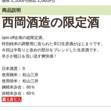
1,530
1,683
価格:
円(税込
円)
商品説明
西岡酒造の限定酒
spin off企画の超限定酒。
特別純米の調整用に造られた辛口生原酒がはじまりです。
今回は中取りと攻めの部分をブレンドした生原酒です。
辛さが後口を洗い流す爽快感！
日本酒度： 9
使用麹米： 松山三井
使用掛米： 松山三井
麹精米歩合： 60％
掛精米歩合： 60％