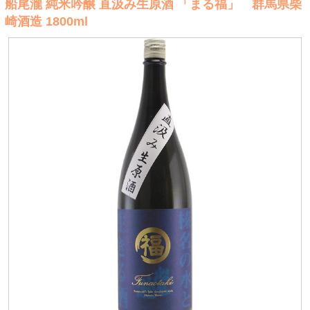
船尾瀧 純米吟醸 直汲み生原酒 「まる福」 群馬県柴
崎酒造 1800ml