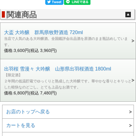
関連商品
大盃 大吟醸 群馬県牧野酒造 720ml
当店で人気のある大吟醸酒。全国鑑評会出品酒を原酒のまま瓶詰めしていま
す。
価格:3,600円(税込 3,960円)
出羽桜 雪漫々 大吟醸 山形県出羽桜酒造 1800ml
【限定酒】
２年間の低温貯蔵でゆっくりと熟成した大吟醸です。華やかな香りとキリっと
した軽快なのどごし。とても上品なお酒です。
価格:6,800円(税込 7,480円)
お店のトップへ戻る
カートを見る