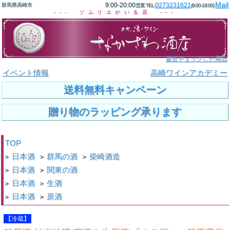
Mail
9:00-20:00
0273231621
群馬県高崎市
営業 TEL:
(9:00-18:00)
--- ソムリエがいる店 ---
最近チェックした商品
イベント情報
高崎ワインアカデミー
送料無料キャンペーン
贈り物のラッピング承ります
TOP
日本酒
群馬の酒
柴崎酒造
>
>
>
日本酒
関東の酒
>
>
日本酒
生酒
>
>
日本酒
原酒
>
>
【冷蔵】