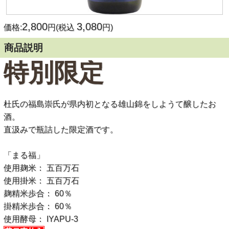
2,800
3,080
価格:
円(税込
円)
商品説明
特別限定
杜氏の福島崇氏が県内初となる雄山錦をしようて醸したお
酒。
直汲みで瓶詰した限定酒です。
「まる福」
使用麹米： 五百万石
使用掛米： 五百万石
麹精米歩合： 60％
掛精米歩合： 60％
使用酵母： IYAPU-3