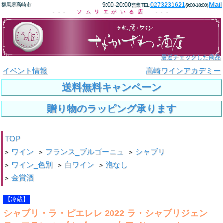
Mail
9:00-20:00
0273231621
群馬県高崎市
営業 TEL:
(9:00-18:00)
--- ソムリエがいる店 ---
最近チェックした商品
イベント情報
高崎ワインアカデミー
送料無料キャンペーン
贈り物のラッピング承ります
TOP
ワイン
フランス_ブルゴーニュ
シャブリ
>
>
>
ワイン_色別
白ワイン
泡なし
>
>
>
金賞酒
>
【冷蔵】
シャブリ・ラ・ピエレレ 2022 ラ・シャブリジェン