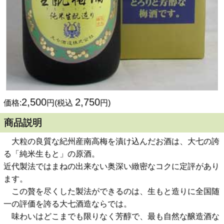
2,500
2,750
価格:
円(税込
円)
商品説明
大粒の良質な紀州産南高梅を漬け込んだお酒は、大七の誇
る「純米生もと」の原酒。
近代製法ではまねの出来ない奥深い緻密なコクに定評があり
ます。
この贅を尽くした製法ができるのは、生もと造りに全国随
一の評価を誇る大七酒造ならでは。
味わいはどこまでも限りなく芳醇で、最も自然な醸造酒な