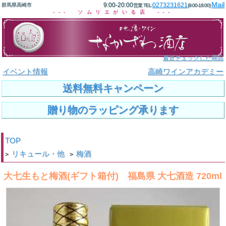
Mail
9:00-20:00
0273231621
群馬県高崎市
営業 TEL:
(9:00-18:00)
--- ソムリエがいる店 ---
最近チェックした商品
イベント情報
高崎ワインアカデミー
送料無料キャンペーン
贈り物のラッピング承ります
TOP
リキュール・他
梅酒
>
>
大七生もと梅酒(ギフト箱付) 福島県 大七酒造 720ml