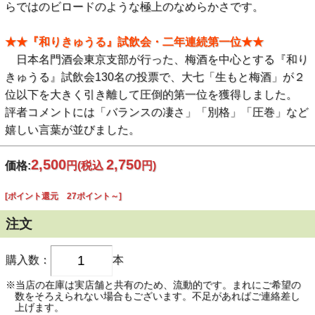
らではのビロードのような極上のなめらかさです。
★★『和りきゅうる』試飲会・二年連続第一位★★
日本名門酒会東京支部が行った、梅酒を中心とする『和り
きゅうる』試飲会130名の投票で、大七「生もと梅酒」が２
位以下を大きく引き離して圧倒的第一位を獲得しました。
評者コメントには「バランスの凄さ」「別格」「圧巻」など
嬉しい言葉が並びました。
2,500
2,750
価格:
円
(税込
円)
[ポイント還元 27ポイント～]
注文
購入数：
本
※当店の在庫は実店舗と共有のため、流動的です。まれにご希望の
数をそろえられない場合もございます。不足があればご連絡差し
上げます。