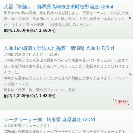
大盃「梅酒」 群馬県高崎市倉渕町牧野酒造 720ml
東日本一の梅の産地、榛名梅林の梅を朝もぎし、清酒をベースにつけ込んだ梅
酒。梅の風味が、日本酒のうまみと解け合って上質な梅酒ができあがりまし
た。 まじめに造った美味しい梅酒をお楽しみください。
価格:1,500円(税込 1,650円)
八海山の原酒で仕込んだ梅酒 新潟県 八海山 720ml
八海山の原酒で仕込んだ「うめ酒」
八海山の蔵元では八海山の原酒をつかって梅酒を造っていましたが、いままで
は、自家消費程度の量しか造っていなかったため、市販されることはありませ
んでした。
今年から通年販売になりましたが毎月の入荷数には限りがあります。アルコー
ル度数：１４度
原材料：清酒、梅、醸造用アルコール、果糖
価格:1,300円(税込 1,430円)
在庫切れ
シークワーサー酒 埼玉県 麻原酒造 720ml
人気の和製リキュール入荷！
720mlに約40個の新鮮なシークワーサーを丸ごと搾った天然リキュールです。