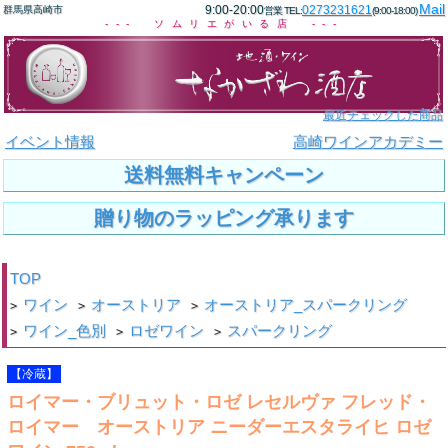
Mail
9:00-20:00
0273231621
群馬県高崎市
営業 TEL:
(9:00-18:00)
--- ソムリエがいる店 ---
最近チェックした商品
イベント情報
高崎ワインアカデミー
送料無料キャンペーン
贈り物のラッピング承ります
TOP
ワイン
オーストリア
オーストリア_スパークリング
>
>
>
ワイン_色別
ロゼワイン
スパークリング
>
>
>
【冷蔵】
ロイマー・ブリュット・ロゼ レセルヴァ フレッド・
ロイマー オーストリア ニーダーエスタライヒ ロゼ