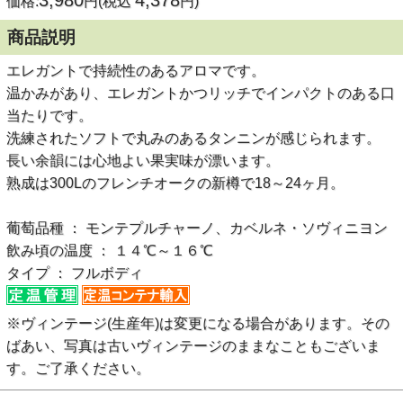
3,980
4,378
価格:
円(税込
円)
商品説明
エレガントで持続性のあるアロマです。
温かみがあり、エレガントかつリッチでインパクトのある口
当たりです。
洗練されたソフトで丸みのあるタンニンが感じられます。
長い余韻には心地よい果実味が漂います。
熟成は300Lのフレンチオークの新樽で18～24ヶ月。
葡萄品種 ： モンテプルチャーノ、カベルネ・ソヴィニヨン
飲み頃の温度 ： １４℃～１６℃
タイプ ： フルボディ
※ヴィンテージ(生産年)は変更になる場合があります。その
ばあい、写真は古いヴィンテージのままなこともございま
す。ご了承ください。