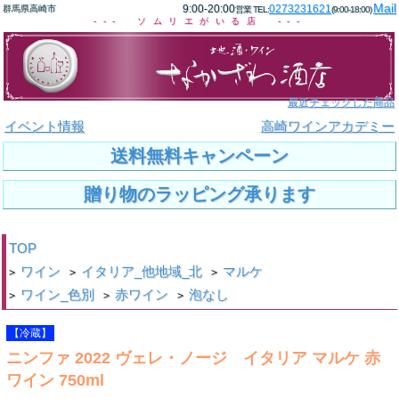
Mail
9:00-20:00
0273231621
群馬県高崎市
営業 TEL:
(9:00-18:00)
--- ソムリエがいる店 ---
最近チェックした商品
イベント情報
高崎ワインアカデミー
送料無料キャンペーン
贈り物のラッピング承ります
TOP
ワイン
イタリア_他地域_北
マルケ
>
>
>
ワイン_色別
赤ワイン
泡なし
>
>
>
【冷蔵】
ニンファ 2022 ヴェレ・ノージ イタリア マルケ 赤
ワイン 750ml