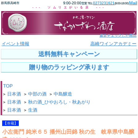
Mail
9:00-20:00
0273231621
群馬県高崎市
営業 TEL:
(9:00-18:00)
--- ソムリエがいる店 ---
最近チェックした商品
イベント情報
高崎ワインアカデミー
送料無料キャンペーン
贈り物のラッピング承ります
TOP
日本酒
中部の酒
中島醸造
>
>
>
日本酒
秋の酒_ひやおろし・秋あがり
>
>
日本酒
生酒
>
>
【冷蔵】
小左衛門 純米６５ 播州山田錦 秋の生 岐阜県中島醸