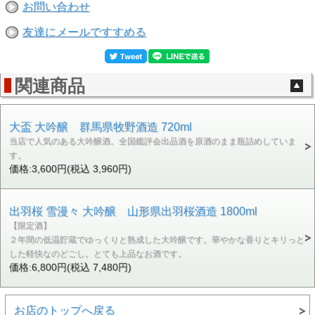
お問い合わせ
友達にメールですすめる
関連商品
大盃 大吟醸 群馬県牧野酒造 720ml
当店で人気のある大吟醸酒。全国鑑評会出品酒を原酒のまま瓶詰めしていま
す。
価格:3,600円(税込 3,960円)
出羽桜 雪漫々 大吟醸 山形県出羽桜酒造 1800ml
【限定酒】
２年間の低温貯蔵でゆっくりと熟成した大吟醸です。華やかな香りとキリっと
した軽快なのどごし。とても上品なお酒です。
価格:6,800円(税込 7,480円)
お店のトップへ戻る