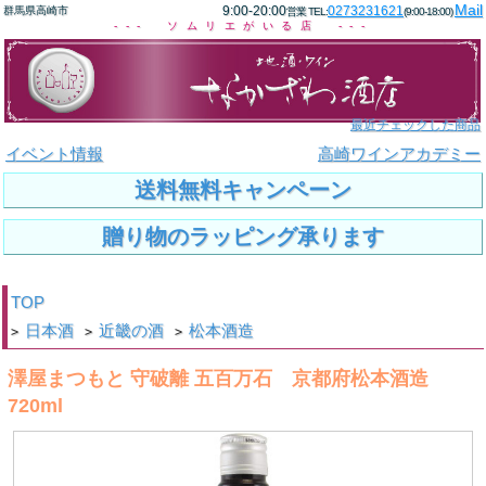
Mail
9:00-20:00
0273231621
群馬県高崎市
営業 TEL:
(9:00-18:00)
--- ソムリエがいる店 ---
最近チェックした商品
イベント情報
高崎ワインアカデミー
送料無料キャンペーン
贈り物のラッピング承ります
TOP
日本酒
近畿の酒
松本酒造
>
>
>
澤屋まつもと 守破離 五百万石 京都府松本酒造
720ml