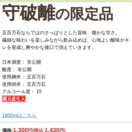
守破離
の限定品
五百万石ならではのさっぱりとした旨味、微かな甘さ。
繊細な味わいを楽しみながら飲み込めば、心地よい酸味がキ
レを形成し爽やかな後口で消えていきます。
日本酒度： 非公開
酸度： 非公開
使用麹米： 五百万石
使用掛米： 五百万石
アルコール度： 15
1800mlはこちら
1,300
1,430
価格:
円
(税込
円)