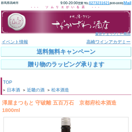
Mail
9:00-20:00
0273231621
群馬県高崎市
営業 TEL:
(9:00-18:00)
--- ソムリエがいる店 ---
最近チェックした商品
イベント情報
高崎ワインアカデミー
送料無料キャンペーン
贈り物のラッピング承ります
TOP
日本酒
近畿の酒
松本酒造
>
>
>
澤屋まつもと 守破離 五百万石 京都府松本酒造
1800ml