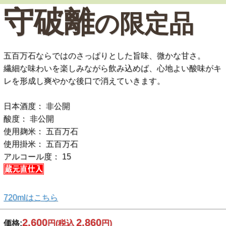
守破離
の限定品
五百万石ならではのさっぱりとした旨味、微かな甘さ。
繊細な味わいを楽しみながら飲み込めば、心地よい酸味がキ
レを形成し爽やかな後口で消えていきます。
日本酒度： 非公開
酸度： 非公開
使用麹米： 五百万石
使用掛米： 五百万石
アルコール度： 15
720mlはこちら
2,600
2,860
価格:
円
(税込
円)