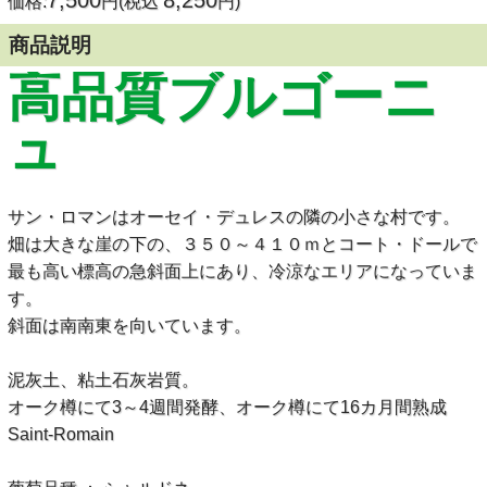
7,500
8,250
価格:
円(税込
円)
商品説明
高品質ブルゴーニ
ュ
サン・ロマンはオーセイ・デュレスの隣の小さな村です。
畑は大きな崖の下の、３５０～４１０ｍとコート・ドールで
最も高い標高の急斜面上にあり、冷涼なエリアになっていま
す。
斜面は南南東を向いています。
泥灰土、粘土石灰岩質。
オーク樽にて3～4週間発酵、オーク樽にて16カ月間熟成
Saint-Romain