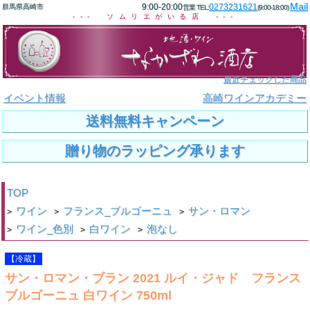
Mail
9:00-20:00
0273231621
群馬県高崎市
営業 TEL:
(9:00-18:00)
--- ソムリエがいる店 ---
最近チェックした商品
イベント情報
高崎ワインアカデミー
送料無料キャンペーン
贈り物のラッピング承ります
TOP
ワイン
フランス_ブルゴーニュ
サン・ロマン
>
>
>
ワイン_色別
白ワイン
泡なし
>
>
>
【冷蔵】
サン・ロマン・ブラン 2021 ルイ・ジャド フランス
ブルゴーニュ 白ワイン 750ml