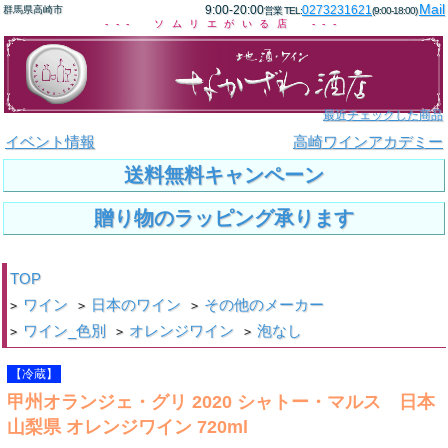
Mail
9:00-20:00
0273231621
群馬県高崎市
営業 TEL:
(9:00-18:00)
--- ソムリエがいる店 ---
最近チェックした商品
イベント情報
高崎ワインアカデミー
送料無料キャンペーン
贈り物のラッピング承ります
TOP
ワイン
日本のワイン
その他のメーカー
>
>
>
ワイン_色別
オレンジワイン
泡なし
>
>
>
【冷蔵】
甲州オランジェ・グリ 2020 シャトー・マルス 日本
山梨県 オレンジワイン 720ml