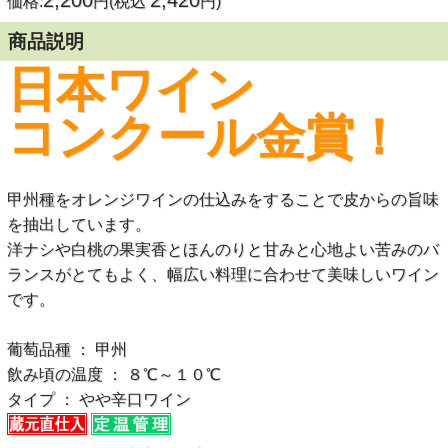
2,200
2,420
価格:
円(税込
円)
商品説明
日本ワイン
コンクール
金賞！
甲州種をオレンジワインの仕込みをすることで皮からの旨味
を抽出しています。
洋ナシや白桃の果実香とほんのりと甘みと心地よい苦みのバ
ランスがとてもよく、幅広い料理に合わせて美味しいワイン
です。
葡萄品種 ： 甲州
飲み頃の温度 ： ８℃～１０℃
タイプ ： やや辛口ワイン