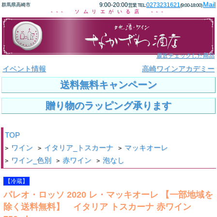
Mail
9:00-20:00
0273231621
群馬県高崎市
営業 TEL:
(9:00-18:00)
--- ソムリエがいる店 ---
最近チェックした商品
イベント情報
高崎ワインアカデミー
送料無料キャンペーン
贈り物のラッピング承ります
TOP
ワイン
イタリア_トスカーナ
マッキオーレ
>
>
>
ワイン_色別
赤ワイン
泡なし
>
>
>
【冷蔵】
パレオ・ロッソ 2020 レ・マッキオーレ 【一部地域を
除く送料無料】 イタリア トスカーナ 赤ワイン