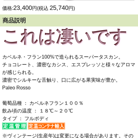
23,400
25,740
価格:
円(税込
円)
商品説明
これは凄いです
カベルネ・フラン100%で造られるスーパータスカン。
チョコレート、濃密なカシス、エスプレッソと様々なアロマ
が感じられる。
濃密でシルキーな舌触り、口に広がる果実味が豊か。
Paleo Rosso
葡萄品種 ： カベルネフラン１００％
飲み頃の温度 ： １８℃～２０℃
タイプ ： フルボディ
※ヴィンテージ(生産年)は変更になる場合があります。その