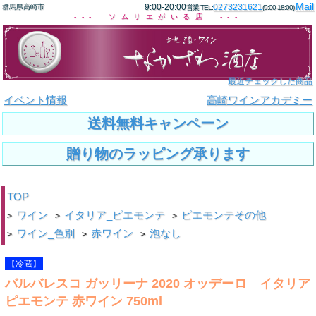
Mail
9:00-20:00
0273231621
群馬県高崎市
営業 TEL:
(9:00-18:00)
--- ソムリエがいる店 ---
最近チェックした商品
イベント情報
高崎ワインアカデミー
送料無料キャンペーン
贈り物のラッピング承ります
TOP
ワイン
イタリア_ピエモンテ
ピエモンテその他
>
>
>
ワイン_色別
赤ワイン
泡なし
>
>
>
【冷蔵】
バルバレスコ ガッリーナ 2020 オッデーロ イタリア
ピエモンテ 赤ワイン 750ml