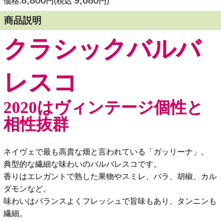
8,800
9,680
価格:
円(税込
円)
商品説明
クラシックバルバ
レスコ
2020はヴィンテージ個性と
相性抜群
ネイヴェで最も高貴な畑と言われている「ガッリーナ」。
典型的な繊細な味わいのバルバレスコです。
香りはエレガントで熟した果物やスミレ、バラ、胡椒、カル
ダモンなど。
味わいはバランスよくフレッシュで旨味もあり、タンニンも
繊細。