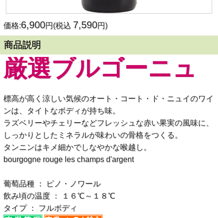
6,900
7,590
価格:
円(税込
円)
商品説明
厳選ブルゴーニュ
標高が高く涼しい気候のオート・コート・ド・ニュイのワイ
ンは、タイトなボディが持ち味。
ラズベリーやチェリーなどフレッシュな赤い果実の風味に、
しっかりとしたミネラルが味わいの骨格をつくる。
タンニンはキメ細かでしなやかな喉越し。
bourgogne rouge les champs d'argent
葡萄品種 ： ピノ・ノワール
飲み頃の温度 ： １６℃～１８℃
タイプ ： フルボディ