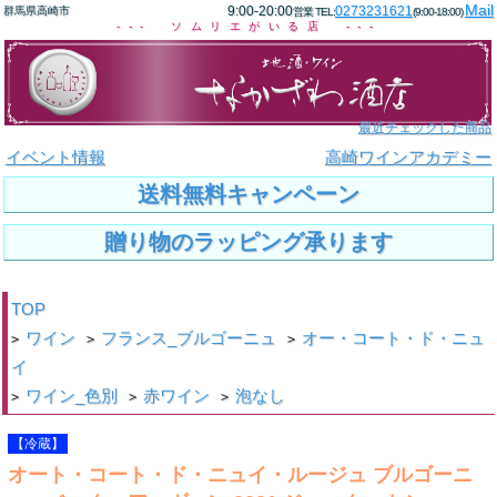
Mail
9:00-20:00
0273231621
群馬県高崎市
営業 TEL:
(9:00-18:00)
--- ソムリエがいる店 ---
最近チェックした商品
イベント情報
高崎ワインアカデミー
送料無料キャンペーン
贈り物のラッピング承ります
TOP
ワイン
フランス_ブルゴーニュ
オー・コート・ド・ニュ
>
>
>
イ
ワイン_色別
赤ワイン
泡なし
>
>
>
【冷蔵】
オート・コート・ド・ニュイ・ルージュ ブルゴーニ